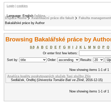
Login
|
cookies
Language: English
čeština
DSpace Home
Kvalifikační práce dle fakult
Fakulta management
Bakalářské práce by Author
Browsing Bakalářské práce by Author
0-9
A
B
C
D
E
F
G
H
I
J
K
L
M
N
O
P
Q
Or enter first few letters:
Sort by:
Order:
Results:
Now showing items 1-1 of 1
Analýza kvality poskytovaných služeb Taxi služby Zlín
Sedláček, Ondřej
(
Univerzita Tomáše Bati ve Zlíně
,
2016-12-15
)
Now showing items 1-1 of 1