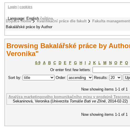
Login
|
cookies
Language: English
čeština
DSpace Home
Kvalifikační práce dle fakult
Fakulta management
Bakalářské práce by Author
Browsing Bakalářské práce by Autho
Veronika"
0-9
A
B
C
D
E
F
G
H
I
J
K
L
M
N
O
P
Q
Or enter first few letters:
Sort by:
Order:
Results:
Now showing items 1-1 of 1
Analýza marketingového komunikačního mixu v prodejně Tescoma
Sekaninová, Veronika
(
Univerzita Tomáše Bati ve Zlíně
,
2014-02-22
)
Now showing items 1-1 of 1