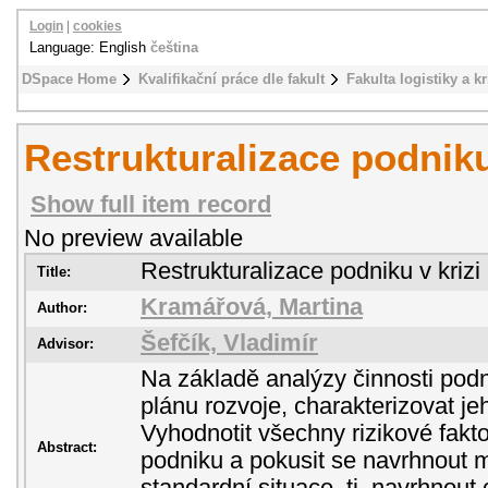
Login
|
cookies
Language: English
čeština
DSpace Home
Kvalifikační práce dle fakult
Fakulta logistiky a k
Restrukturalizace podniku
Show full item record
No preview available
Restrukturalizace podniku v krizi
Title:
Kramářová, Martina
Author:
Šefčík, Vladimír
Advisor:
Na základě analýzy činnosti podn
plánu rozvoje, charakterizovat je
Vyhodnotit všechny rizikové faktor
Abstract:
podniku a pokusit se navrhnout 