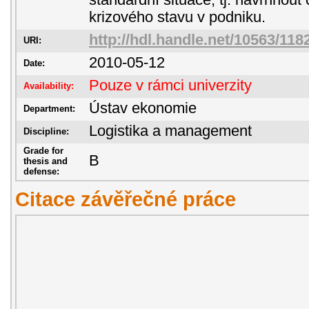
standardní situace, tj. navrhnout
krizového stavu v podniku.
http://hdl.handle.net/10563/118
URI:
2010-05-12
Date:
Pouze v rámci univerzity
Availability:
Ústav ekonomie
Department:
Logistika a management
Discipline:
Grade for
B
thesis and
defense:
Citace závěřečné práce