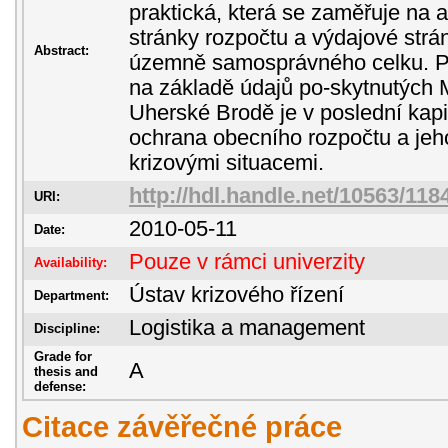
praktická, která se zaměřuje na 
stránky rozpočtu a výdajové strá
Abstract:
územně samosprávného celku. P
na základě údajů po-skytnutých
Uherské Brodě je v poslední kap
ochrana obecního rozpočtu a jeh
krizovými situacemi.
http://hdl.handle.net/10563/118
URI:
2010-05-11
Date:
Pouze v rámci univerzity
Availability:
Ústav krizového řízení
Department:
Logistika a management
Discipline:
Grade for
A
thesis and
defense:
Citace závěřečné práce