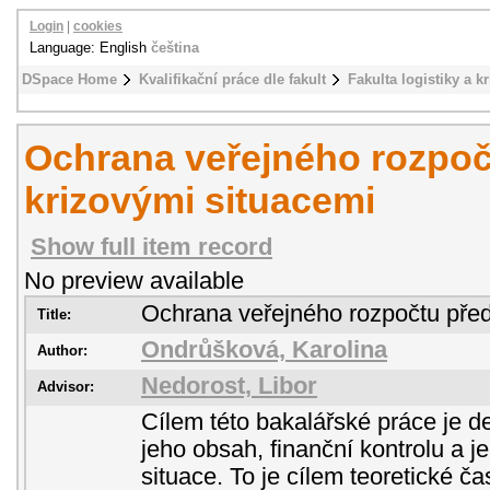
Login
|
cookies
Language: English
čeština
DSpace Home
Kvalifikační práce dle fakult
Fakulta logistiky a k
Ochrana veřejného rozpoč
krizovými situacemi
Show full item record
No preview available
Ochrana veřejného rozpočtu před
Title:
Ondrůšková, Karolina
Author:
Nedorost, Libor
Advisor:
Cílem této bakalářské práce je d
jeho obsah, finanční kontrolu a j
situace. To je cílem teoretické čas