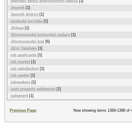
jednotky sboru dobrovolných hasičů
[1]
Jeseník
[1]
Jeseník district
[1]
jezdecká turistika
[1]
Jihlava
[1]
Jihomoravská komunitní nadace
[1]
Jihomoravský kraj
[6]
Jižní Valašsko
[1]
job applicants
[1]
job market
[1]
job satisfaction
[1]
job seeker
[1]
jobseekers
[1]
joint property settlement
[1]
judgment
[1]
Previous Page
Now showing items 1369-1388 of 