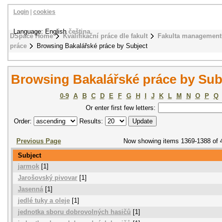
Login
|
cookies
Language: English
čeština
DSpace Home
Kvalifikační práce dle fakult
Fakulta management
práce
Browsing Bakalářské práce by Subject
Browsing Bakalářské práce by Sub
0-9
A
B
C
D
E
F
G
H
I
J
K
L
M
N
O
P
Q
Or enter first few letters:
Order:
Results:
Previous Page
Now showing items 1369-1388 of 
Subject
jarmok
[1]
Jarošovský pivovar
[1]
Jasenná
[1]
jedlé tuky a oleje
[1]
jednotka sboru dobrovolných hasičů
[1]