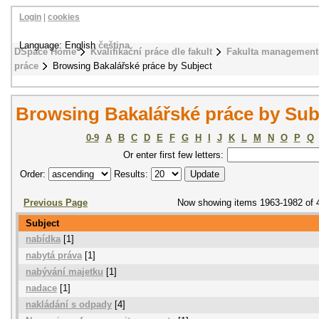
Login
|
cookies
Language: English
čeština
DSpace Home
Kvalifikační práce dle fakult
Fakulta management
práce
Browsing Bakalářské práce by Subject
Browsing Bakalářské práce by Sub
0-9
A
B
C
D
E
F
G
H
I
J
K
L
M
N
O
P
Q
Or enter first few letters:
Order:
Results:
Previous Page
Now showing items 1963-1982 of 
Subject
nabídka
[1]
nabytá práva
[1]
nabývání majetku
[1]
nadace
[1]
nakládání s odpady
[4]