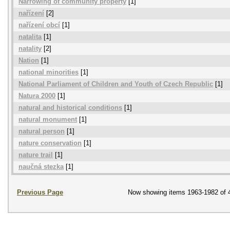
Narrowing of community property
[1]
nařízení
[2]
nařízení obcí
[1]
natalita
[1]
natality
[2]
Nation
[1]
national minorities
[1]
National Parliament of Children and Youth of Czech Republic
[1]
Natura 2000
[1]
natural and historical conditions
[1]
natural monument
[1]
natural person
[1]
nature conservation
[1]
nature trail
[1]
naučná stezka
[1]
Previous Page
Now showing items 1963-1982 of 