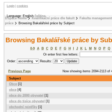
Login
|
cookies
Language: English
čeština
DSpace Home
Kvalifikační práce dle fakult
Fakulta management
práce
Browsing Bakalářské práce by Subject
Browsing Bakalářské práce by Sub
0-9
A
B
C
D
E
F
G
H
I
J
K
L
M
N
O
P
Q
Or enter first few letters:
Order:
Results:
Previous Page
Now showing items 2094-2113 of 
Subject
Obce
[1]
obce
[4]
obce do 2000 obyvatel
[1]
obce do tisíce obyvatel
[1]
obchodní rejstříky
[1]