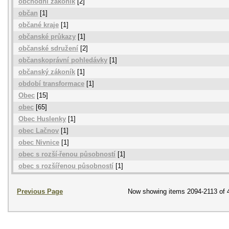
obchodní zákoník
[2]
občan
[1]
občané kraje
[1]
občanské průkazy
[1]
občanské sdružení
[2]
občanskoprávní pohledávky
[1]
občanský zákoník
[1]
období transformace
[1]
Obec
[15]
obec
[65]
Obec Huslenky
[1]
obec Lačnov
[1]
obec Nivnice
[1]
obec s rozší-řenou působností
[1]
obec s rozšířenou působností
[1]
Previous Page
Now showing items 2094-2113 of 