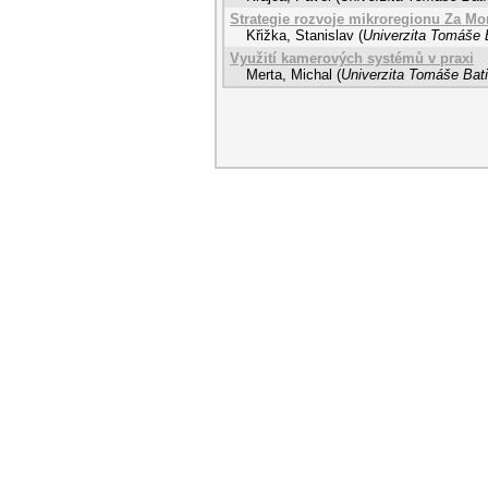
Strategie rozvoje mikroregionu Za Mo
Křižka, Stanislav
(
Univerzita Tomáše B
Využití kamerových systémů v praxi
Merta, Michal
(
Univerzita Tomáše Bati