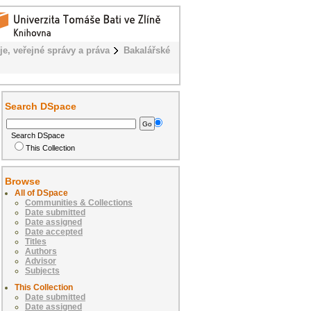
je, veřejné správy a práva
Bakalářské
Search DSpace
Search DSpace
This Collection
Browse
All of DSpace
Communities & Collections
Date submitted
Date assigned
Date accepted
Titles
Authors
Advisor
Subjects
This Collection
Date submitted
Date assigned