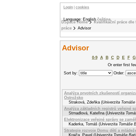
Login
|
cookies
Language: English
čeština
DSpace Home
Kvalifikační práce dle 
práce
Advisor
Advisor
0-9
A
B
C
D
E
F
G
Or enter first fe
Sort by:
Order:
Analýza prvotních zkušeností organiz
Ostrožsko
Straková, Zdeňka
(
Univerzita Tomáše 
Analýza základních registrů veřejné s
Strnadlová, Kateřina
(
Univerzita Tomáš
Elektronizace veřejné správy se zamě
Kaderka, Tomáš
(
Univerzita Tomáše B
Strategie rozvoje Domu dětí a mládež
Krajča, Pavel
(
Univerzita Tomáše Bati