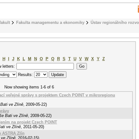
fakult
Fakulta managementu a ekonomiky
Ústav regionálního rozvo
H
I
J
K
L
M
N
O
P
Q
R
S
T
U
V
W
X
Y
Z
w letters:
Results:
Now showing items 1-6 of 6
ací veřejné správy s projektem Czech POINT v mikroregionu
Bati ve Zlíně
,
2009-05-22
)
právy
e Bati ve Zlíně
,
2009-05-22
)
řením na projekt Czech POINT
ati ve Zlíně
,
2011-05-20
)
e ASTRA Zlín
 ve Zlíně
,
2016-02-15
)