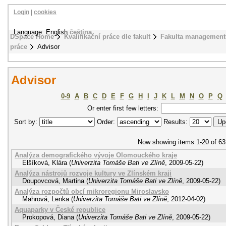
Login
|
cookies
Language: English
čeština
DSpace Home
Kvalifikační práce dle fakult
Fakulta management
práce
Advisor
Advisor
0-9
A
B
C
D
E
F
G
H
I
J
K
L
M
N
O
P
Q
Or enter first few letters:
Sort by:
Order:
Results:
Now showing items 1-20 of 63
Analýza demografického vývoje Olomouckého kraje
Elšíková, Klára
(
Univerzita Tomáše Bati ve Zlíně
,
2009-05-22
)
Analýza nástrojů rozvoje kultury ve Zlínském kraji
Doupovcová, Martina
(
Univerzita Tomáše Bati ve Zlíně
,
2009-05-22
)
Analýza rozpočtů obcí mikroregionu Miroslavsko
Mahrová, Lenka
(
Univerzita Tomáše Bati ve Zlíně
,
2012-04-02
)
Aquaparky v České republice
Prokopová, Diana
(
Univerzita Tomáše Bati ve Zlíně
,
2009-05-22
)