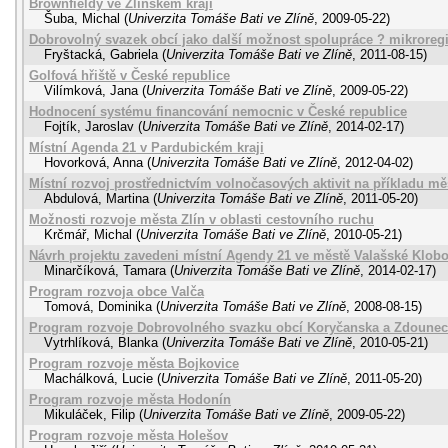
Brownfieldy ve Zlínském kraji
Šuba, Michal
(
Univerzita Tomáše Bati ve Zlíně
,
2009-05-22
)
Dobrovolný svazek obcí jako další možnost spolupráce ? mikrore
Fryštacká, Gabriela
(
Univerzita Tomáše Bati ve Zlíně
,
2011-08-15
)
Golfová hřiště v České republice
Vilímková, Jana
(
Univerzita Tomáše Bati ve Zlíně
,
2009-05-22
)
Hodnocení systému financování nemocnic v České republice
Fojtík, Jaroslav
(
Univerzita Tomáše Bati ve Zlíně
,
2014-02-17
)
Místní Agenda 21 v Pardubickém kraji
Hovorková, Anna
(
Univerzita Tomáše Bati ve Zlíně
,
2012-04-02
)
Místní rozvoj prostřednictvím volnočasových aktivit na příkladu mě
Abdulová, Martina
(
Univerzita Tomáše Bati ve Zlíně
,
2011-05-20
)
Možnosti rozvoje města Zlín v oblasti cestovního ruchu
Krčmář, Michal
(
Univerzita Tomáše Bati ve Zlíně
,
2010-05-21
)
Návrh projektu zavedeni místní Agendy 21 ve městě Valašské Klob
Minarčíková, Tamara
(
Univerzita Tomáše Bati ve Zlíně
,
2014-02-17
)
Program rozvoja obce Valča
Tomová, Dominika
(
Univerzita Tomáše Bati ve Zlíně
,
2008-08-15
)
Program rozvoje Dobrovolného svazku obcí Koryčanska a Zdoune
Vytrhlíková, Blanka
(
Univerzita Tomáše Bati ve Zlíně
,
2010-05-21
)
Program rozvoje města Bojkovice
Machálková, Lucie
(
Univerzita Tomáše Bati ve Zlíně
,
2011-05-20
)
Program rozvoje města Hodonín
Mikuláček, Filip
(
Univerzita Tomáše Bati ve Zlíně
,
2009-05-22
)
Program rozvoje města Holešov