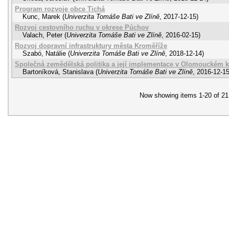
Program rozvoje obce Tichá
Kunc, Marek
(
Univerzita Tomáše Bati ve Zlíně
,
2017-12-15
)
Rozvoj cestovního ruchu v okrese Púchov
Valach, Peter
(
Univerzita Tomáše Bati ve Zlíně
,
2016-02-15
)
Rozvoj dopravní infrastruktury města Kroměříže
Szabó, Natálie
(
Univerzita Tomáše Bati ve Zlíně
,
2018-12-14
)
Společná zemědělská politika a její implementace v Olomouckém k
Bartoníková, Stanislava
(
Univerzita Tomáše Bati ve Zlíně
,
2016-12-1
Now showing items 1-20 of 21