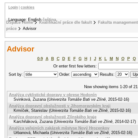
Login
|
cookies
Language: English
čeština
DSpace Home
Kvalifikační práce dle fakult
Fakulta management
práce
Advisor
Advisor
0-9
A
B
C
D
E
F
G
H
I
J
K
L
M
N
O
P
Q
Or enter first few letters:
Sort by:
Order:
Results:
Now showing items 1-20 of 21
Analýza cyklistické dopravy v okrese Hodonín
Svinková, Zuzana
(
Univerzita Tomáše Bati ve Zlíně
,
2015-02-16
)
Analýza dopravní obslužnosti v Jihomoravském kraji
Krmíček, Stanislav
(
Univerzita Tomáše Bati ve Zlíně
,
2015-02-16
)
Analýza dopravní obslužnosti Zlínského kraje
Karchňáková, Zuzana
(
Univerzita Tomáše Bati ve Zlíně
,
2014-02-17
)
Analýza veřejných zakázek městyse Nový Hrozenkov
Urbanová, Michaela
(
Univerzita Tomáše Bati ve Zlíně
,
2015-02-16
)