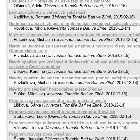
Evaluace PPP projektů v České republice a zahraničí
Olšinová, Adéla
(
Univerzita Tomáše Bati ve Zlíně
,
2015-02-16
)
Evaluace zákona o veřejných zakázkách
Kadlčková, Romana
(
Univerzita Tomáše Bati ve Zlíně
,
2015-02-16
)
Hodnocení a návrh zlepšení implementace veřejných zakázek ve vy
Nováková, Nikola
(
Univerzita Tomáše Bati ve Zlíně
,
2018-12-14
)
Možnosti financování neziskových sportovních organizací ve městě
Ftáčníková, Michaela
(
Univerzita Tomáše Bati ve Zlíně
,
2016-12-15
)
Nárok na uvolnění ze zaměstnání a náhradu mzdy pro členy jednot
Olomouckého kraje
Pivničková, Jana
(
Univerzita Tomáše Bati ve Zlíně
,
2016-02-15
)
Návrh opatření pro vzdělávání dodavatelů v oblasti podávání nabíd
zakázek v České republice
Bílková, Karolína
(
Univerzita Tomáše Bati ve Zlíně
,
2016-12-15
)
Návrhy opatření ke snížení nezaměstnanosti pomocí veřejně prospě
Pavlačková, Michaela
(
Univerzita Tomáše Bati ve Zlíně
,
2018-12-14
)
Návrhy pro zlepšení hospodaření města Břeclav
Soška, Miloslav
(
Univerzita Tomáše Bati ve Zlíně
,
2017-12-15
)
Program rozvoje cestovního ruchu města Slavičín
Lišková, Šárka
(
Univerzita Tomáše Bati ve Zlíně
,
2018-12-14
)
Program rozvoje cestovního ruchu v regionu Slovácko
Štefánková, Lucie
(
Univerzita Tomáše Bati ve Zlíně
,
2015-02-16
)
Program rozvoje mikroregionu Moštěnka v oblasti kultury a sportu
Válková, Tereza
(
Univerzita Tomáše Bati ve Zlíně
,
2018-12-14
)
Program rozvoje obce Štěpánov
Škoda, Jaroslav
(
Univerzita Tomáše Bati ve Zlíně
,
2018-12-14
)