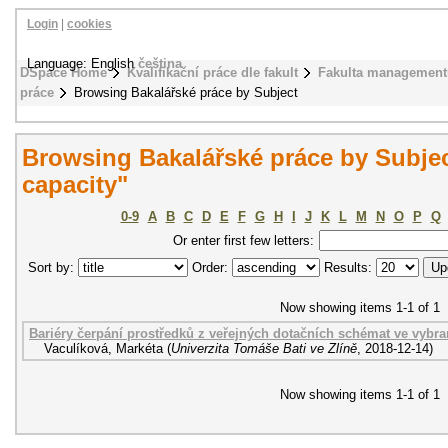
Login
|
cookies
Language: English
čeština
DSpace Home
Kvalifikační práce dle fakult
Fakulta management
práce
Browsing Bakalářské práce by Subject
Browsing Bakalářské práce by Subjec
capacity"
0-9
A
B
C
D
E
F
G
H
I
J
K
L
M
N
O
P
Q
Or enter first few letters:
Sort by:
Order:
Results:
Now showing items 1-1 of 1
Bariéry čerpání prostředků z veřejných dotačních schémat ve vybra
Vaculíková, Markéta
(
Univerzita Tomáše Bati ve Zlíně
,
2018-12-14
)
Now showing items 1-1 of 1