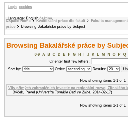
Login
|
cookies
Language: English
čeština
DSpace Home
Kvalifikační práce dle fakult
Fakulta management
práce
Browsing Bakalářské práce by Subject
Browsing Bakalářské práce by Subjec
0-9
A
B
C
D
E
F
G
H
I
J
K
L
M
N
O
P
Q
Or enter first few letters:
Sort by:
Order:
Results:
Now showing items 1-1 of 1
Vliv přímých zahraničních investic na regionální rozvoj Zlínského k
Býček, Pavel
(
Univerzita Tomáše Bati ve Zlíně
,
2014-02-17
)
Now showing items 1-1 of 1