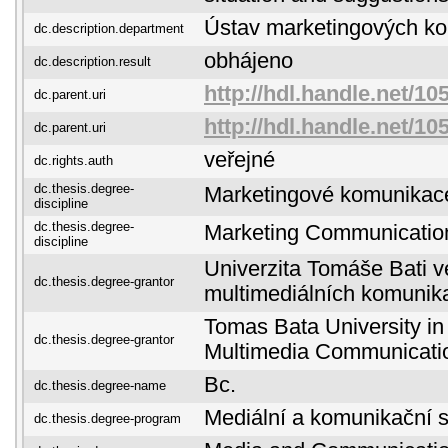
Ústav marketingových k
dc.description.department
obhájeno
dc.description.result
http://hdl.handle.net/10
dc.parent.uri
http://hdl.handle.net/10
dc.parent.uri
veřejné
dc.rights.auth
dc.thesis.degree-
Marketingové komunikac
discipline
dc.thesis.degree-
Marketing Communicatio
discipline
Univerzita Tomáše Bati ve
dc.thesis.degree-grantor
multimediálních komunik
Tomas Bata University in 
dc.thesis.degree-grantor
Multimedia Communicati
Bc.
dc.thesis.degree-name
Mediální a komunikační s
dc.thesis.degree-program