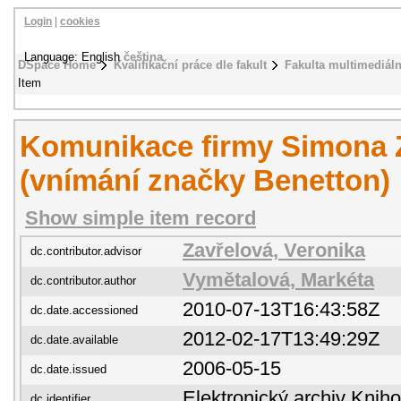
Login
|
cookies
Language: English
čeština
DSpace Home
Kvalifikační práce dle fakult
Fakulta multimediál
Item
Komunikace firmy Simona Z
(vnímání značky Benetton)
Show simple item record
Zavřelová, Veronika
dc.contributor.advisor
Vymětalová, Markéta
dc.contributor.author
2010-07-13T16:43:58Z
dc.date.accessioned
2012-02-17T13:49:29Z
dc.date.available
2006-05-15
dc.date.issued
Elektronický archiv Kni
dc.identifier