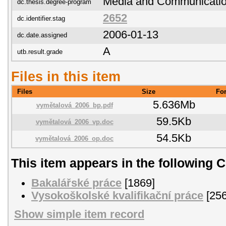
Media and Communicatio
dc.thesis.degree-program
2652
dc.identifier.stag
2006-01-13
dc.date.assigned
A
utb.result.grade
Files in this item
Files
Size
Fo
5.636Mb
vymětalová_2006_bp.pdf
59.5Kb
vymětalová_2006_vp.doc
54.5Kb
vymětalová_2006_op.doc
This item appears in the following C
Bakalářské práce
[1869]
Vysokoškolské kvalifikační práce
[256
Show simple item record