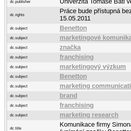
Univerzita Tomáše Bati v
dc.publisher
Práce bude přístupná be
dc.rights
15.05.2011
Benetton
dc.subject
marketingové komunik
dc.subject
značka
dc.subject
franchising
dc.subject
marketingový výzkum
dc.subject
Benetton
dc.subject
marketing communicat
dc.subject
brand
dc.subject
franchising
dc.subject
marketing research
dc.subject
Komunikace firmy Simona
dc.title