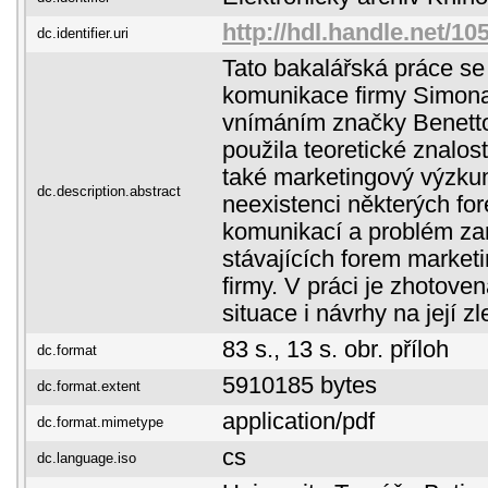
http://hdl.handle.net/10
dc.identifier.uri
Tato bakalářská práce s
komunikace firmy Simona
vnímáním značky Benetto
použila teoretické znalost
také marketingový výzku
dc.description.abstract
neexistenci některých fo
komunikací a problém z
stávajících forem marke
firmy. V práci je zhotov
situace i návrhy na její z
83 s., 13 s. obr. příloh
dc.format
5910185 bytes
dc.format.extent
application/pdf
dc.format.mimetype
cs
dc.language.iso