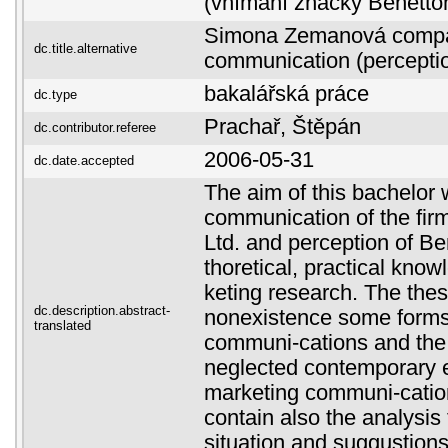
(vnímání značky Benetto
Simona Zemanová compa
dc.title.alternative
communication (perceptio
bakalářská práce
dc.type
Prachař, Štěpán
dc.contributor.referee
2006-05-31
dc.date.accepted
The aim of this bachelor 
communication of the fi
Ltd. and perception of Be
thoretical, practical kno
keting research. The thes
dc.description.abstract-
nonexistence some forms
translated
communi-cations and the 
neglected contemporary 
marketing communi-cation
contain also the analysi
situation and suggustions