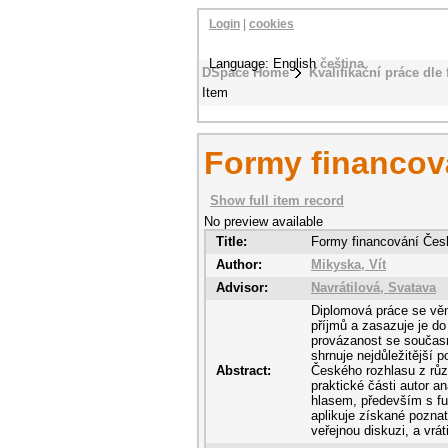
Login
|
cookies
Language: English
čeština
DSpace Home
Kvalifikační práce dle 
Item
Formy financov
Show full item record
No preview available
Title:
Formy financování Čes
Author:
Mikyska, Vít
Advisor:
Navrátilová, Svatava
Diplomová práce se vě
příjmů a zasazuje je d
provázanost se současn
shrnuje nejdůležitější p
Abstract:
Českého rozhlasu z růz
praktické části autor a
hlasem, především s fu
aplikuje získané poznat
veřejnou diskuzi, a vrá