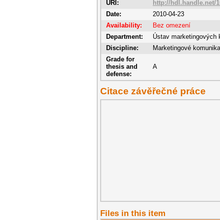
URI:
http://hdl.handle.net/
Date:
2010-04-23
Availability:
Bez omezení
Department:
Ústav marketingových 
Discipline:
Marketingové komunik
Grade for
thesis and
A
defense:
Citace závěřečné práce
Files in this item