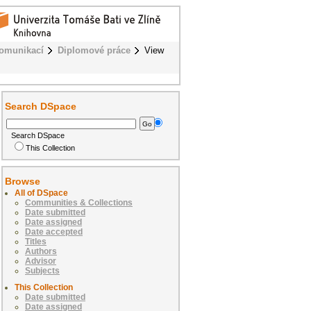
komunikací
Diplomové práce
View
Search DSpace
Search DSpace
This Collection
Browse
All of DSpace
Communities & Collections
Date submitted
Date assigned
Date accepted
Titles
Authors
Advisor
Subjects
This Collection
Date submitted
Date assigned