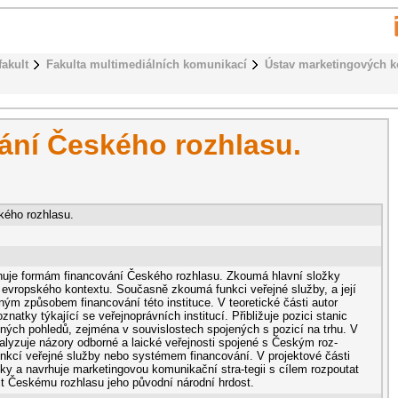
fakult
Fakulta multimediálních komunikací
Ústav marketingových 
ání Českého rozhlasu.
kého rozhlasu.
nuje formám financování Českého rozhlasu. Zkoumá hlavní složky
o evropského kontextu. Současně zkoumá funkci veřejné služby, a její
ým způsobem financování této instituce. V teoretické části autor
oznatky týkající se veřejnoprávních institucí. Přibližuje pozici stanic
ných pohledů, zejména v souvislostech spojených s pozicí na trhu. V
nalyzuje názory odborné a laické veřejnosti spojené s Českým roz-
nkcí veřejné služby nebo systémem financování. V projektové části
ky a navrhuje marketingovou komunikační stra-tegii s cílem rozpoutat
tit Českému rozhlasu jeho původní národní hrdost.