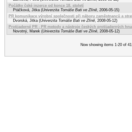
Počátky čské inzerce od konce 18. století
Ptáčková, Jitka
(
Univerzita Tomáše Bati ve Zlíně
,
2006-05-15
)
PR komunikace výrobní společnosti při náboru zaměstnanců a stra
Dvorská, Jitka
(
Univerzita Tomáše Bati ve Zlíně
,
2008-05-12
)
Protijaderné PR - PR metody a nástroje českých protijaderných hnu
Novotný, Marek
(
Univerzita Tomáše Bati ve Zlíně
,
2008-05-12
)
Now showing items 1-20 of 41