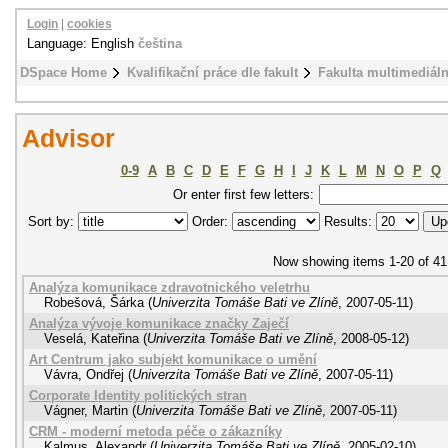
Login
|
cookies
Language: English
čeština
DSpace Home
Kvalifikační práce dle fakult
Fakulta multimediál
Advisor
0-9
A
B
C
D
E
F
G
H
I
J
K
L
M
N
O
P
Q
Or enter first few letters:
Sort by:
Order:
Results:
Now showing items 1-20 of 41
Analýza komunikace zdravotnického veletrhu
Robešová, Šárka
(
Univerzita Tomáše Bati ve Zlíně
,
2007-05-11
)
Analýza vývoje komunikace značky Zaječí
Veselá, Kateřina
(
Univerzita Tomáše Bati ve Zlíně
,
2008-05-12
)
Art Centrum jako subjekt komunikace o umění
Vávra, Ondřej
(
Univerzita Tomáše Bati ve Zlíně
,
2007-05-11
)
Corporate Identity politických stran
Vágner, Martin
(
Univerzita Tomáše Bati ve Zlíně
,
2007-05-11
)
CRM - moderní metoda péče o zákazníky
Kalmus, Alexandr
(
Univerzita Tomáše Bati ve Zlíně
,
2005-02-10
)