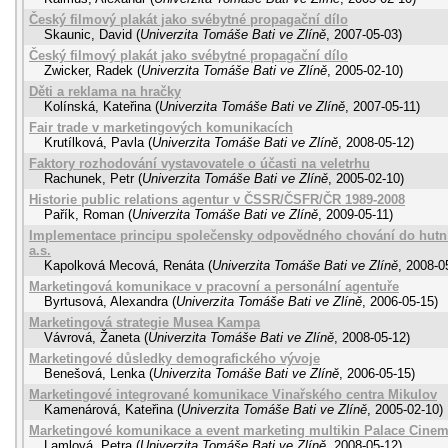
Český filmový plakát jako svébytné propagační dílo
Skaunic, David
(
Univerzita Tomáše Bati ve Zlíně
,
2007-05-03
)
Český filmový plakát jako svébytné propagační dílo
Zwicker, Radek
(
Univerzita Tomáše Bati ve Zlíně
,
2005-02-10
)
Děti a reklama na hračky
Kolínská, Kateřina
(
Univerzita Tomáše Bati ve Zlíně
,
2007-05-11
)
Fair trade v marketingových komunikacích
Krutílková, Pavla
(
Univerzita Tomáše Bati ve Zlíně
,
2008-05-12
)
Faktory rozhodování vystavovatele o účasti na veletrhu
Rachunek, Petr
(
Univerzita Tomáše Bati ve Zlíně
,
2005-02-10
)
Historie public relations agentur v ČSSR/ČSFR/ČR 1989-2008
Pařík, Roman
(
Univerzita Tomáše Bati ve Zlíně
,
2009-05-11
)
Implementace principu společensky odpovědného chování do hutní 
a.s.
Kapolková Mecová, Renáta
(
Univerzita Tomáše Bati ve Zlíně
,
2008-0
Marketingová komunikace v pracovní a personální agentuře
Byrtusová, Alexandra
(
Univerzita Tomáše Bati ve Zlíně
,
2006-05-15
)
Marketingová strategie Musea Kampa
Vávrová, Žaneta
(
Univerzita Tomáše Bati ve Zlíně
,
2008-05-12
)
Marketingové důsledky demografického vývoje
Benešová, Lenka
(
Univerzita Tomáše Bati ve Zlíně
,
2006-05-15
)
Marketingové integrované komunikace Vinařského centra Mikulov
Kamenárová, Kateřina
(
Univerzita Tomáše Bati ve Zlíně
,
2005-02-10
)
Marketingové komunikace a event marketing multikin Palace Cine
Lamlová, Petra
(
Univerzita Tomáše Bati ve Zlíně
,
2008-05-12
)