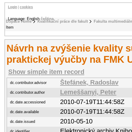
Login
|
cookies
Language: English
čeština
DSpace Home
Kvalifikační práce dle fakult
Fakulta multimediál
Item
Návrh na zvýšenie kvality 
praktickej výučby na FMK 
Show simple item record
Štefánek, Radoslav
dc.contributor.advisor
Lemeššanyi, Peter
dc.contributor.author
2010-07-19T11:44:58Z
dc.date.accessioned
2010-07-19T11:44:58Z
dc.date.available
2010-05-10
dc.date.issued
Elektronický archiv Kni
dc.identifier