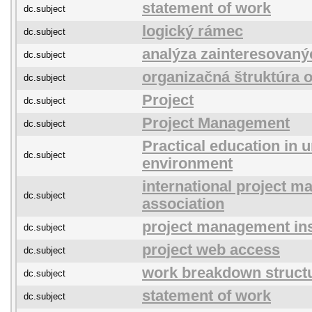
statement of work
dc.subject
logický rámec
dc.subject
analýza zainteresovaný
dc.subject
organizačná štruktúra 
dc.subject
Project
dc.subject
Project Management
dc.subject
Practical education in u
dc.subject
environment
international project 
dc.subject
association
project management ins
dc.subject
project web access
dc.subject
work breakdown struct
dc.subject
statement of work
dc.subject