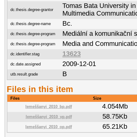
Tomas Bata University in 
dc.thesis.degree-grantor
Multimedia Communicati
Bc.
dc.thesis.degree-name
Mediální a komunikační s
dc.thesis.degree-program
Media and Communicatio
dc.thesis.degree-program
13623
dc.identifier.stag
2009-12-01
dc.date.assigned
B
utb.result.grade
Files in this item
Files
Size
4.054Mb
lemeššanyi_2010_bp.pdf
58.75Kb
lemeššanyi_2010_vp.pdf
65.21Kb
lemeššanyi_2010_op.pdf