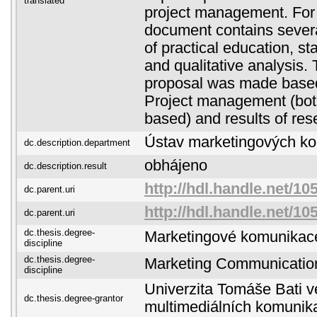
translated
project management. For 
document contains several
of practical education, s
and qualitative analysis
proposal was made based
Project management (bo
based) and results of res
Ústav marketingových k
dc.description.department
obhájeno
dc.description.result
http://hdl.handle.net/10
dc.parent.uri
http://hdl.handle.net/10
dc.parent.uri
dc.thesis.degree-
Marketingové komunikac
discipline
dc.thesis.degree-
Marketing Communicatio
discipline
Univerzita Tomáše Bati ve
dc.thesis.degree-grantor
multimediálních komunik