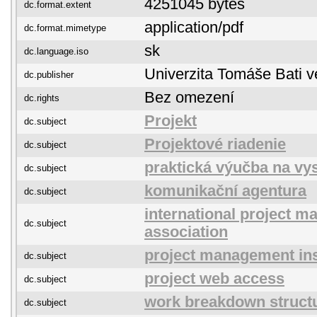
4251045 bytes
dc.format.extent
application/pdf
dc.format.mimetype
sk
dc.language.iso
Univerzita Tomáše Bati v
dc.publisher
Bez omezení
dc.rights
Projekt
dc.subject
Projektové riadenie
dc.subject
praktická výučba na vy
dc.subject
komunikační agentura
dc.subject
international project 
dc.subject
association
project management ins
dc.subject
project web access
dc.subject
work breakdown struct
dc.subject