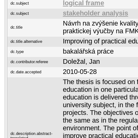
logical frame
dc.subject
stakeholder analysis
dc.subject
Návrh na zvýšenie kvalit
dc.title
praktickej výučby na F
Improving of practical e
dc.title.alternative
bakalářská práce
dc.type
Doležal, Jan
dc.contributor.referee
2010-05-28
dc.date.accepted
The thesis is focused on 
education in one particula
education is delivered th
university subject, in the
projects. The objectives o
the same as in the regul
environment. The point of 
dc.description.abstract-
improve practical educat