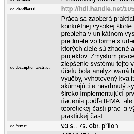
http://hdl.handle.net/1
dc.identifier.uri
Práca sa zaoberá prakti
konkrétnej vysokej škole
prebieha v unikátnom v
predmete vo forme študen
ktorých ciele sú zhodné
projektov. Zmyslom práce
zlepšenie systému tejto 
dc.description.abstract
účelu bola analyzovaná hi
výučby, vyhotovený kvali
skúmajúci a navrhnutý sy
široko implementujúci pr
riadenia podľa IPMA, ale
teoretickej časti práci a 
praktickej časti.
93 s., 7s. obr. příloh
dc.format