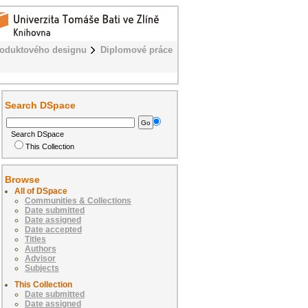
roduktového designu
Diplomové práce
Search DSpace
Search DSpace
This Collection
Browse
All of DSpace
Communities & Collections
Date submitted
Date assigned
Date accepted
Titles
Authors
Advisor
Subjects
This Collection
Date submitted
Date assigned