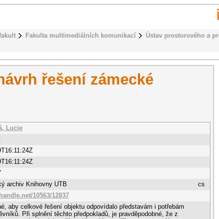
fakult
Fakulta multimediálních komunikací
Ústav prostorového a p
návrh řešení zámecké
, Lucie
í
9T16:11:24Z
9T16:11:24Z
7
cký archiv Knihovny UTB
cs
.handle.net/10563/12837
é, aby celkové řešení objektu odpovídalo představám i potřebám
ěvníků. Při splnění těchto předpokladů, je pravděpodobné, že z