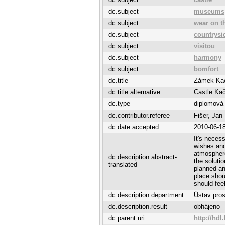
dc.subject
museums
dc.subject
wear on t
dc.subject
countrysi
dc.subject
visitou
dc.subject
harmony
dc.subject
bomfort
dc.title
Zámek Kač
dc.title.alternative
Castle Kač
dc.type
diplomová
dc.contributor.referee
Fišer, Jan
dc.date.accepted
2010-06-1
It's necess
wishes and
atmosphere
dc.description.abstract-
the soluti
translated
planned an
place shoul
should feel
dc.description.department
Ústav pro
dc.description.result
obhájeno
dc.parent.uri
http://hdl