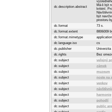
výsledného
Má-li být 
dc.description.abstract
kritérií. P
Návštěvníc
být navrže
prostoru b
dc.format
73 s.
dc.format.extent
8806009 b
dc.format.mimetype
application
dc.language.iso
cs
dc.publisher
Univerzita
dc.rights
Bez omez
dc.subject
veřejný p
dc.subject
zámek
dc.subject
muzeum
dc.subject
noste na s
dc.subject
venkov
dc.subject
návštěvní
dc.subject
harmonie
dc.subject
pohodlí
dc.subject
public ar
dc.subject
castle