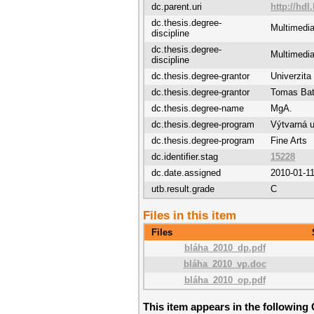
dc.parent.uri
http://hdl
dc.thesis.degree-
Multimedia
discipline
dc.thesis.degree-
Multimedia
discipline
dc.thesis.degree-grantor
Univerzita
dc.thesis.degree-grantor
Tomas Bata
dc.thesis.degree-name
MgA.
dc.thesis.degree-program
Výtvarná 
dc.thesis.degree-program
Fine Arts
dc.identifier.stag
15228
dc.date.assigned
2010-01-1
utb.result.grade
C
Files in this item
Files
bláha_2010_dp.pdf
bláha_2010_vp.doc
bláha_2010_op.pdf
This item appears in the following 