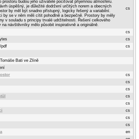
 prostoru budou jeho uživatelé pociťovat příjemnou atmosféru.
návrh úspěšný, je důležité dodržení určitých norem a obecných
cs
rostor by měl být snadno přístupný, logicky řešený a variabilní.
i by se v něm měli cítit pohodlně a bezpečně. Prostory by měly
ny v souladu s principy trvalé udržitelnosti. Řešení celkového
y na návštěvníky mělo působit inspirativně a originálně.
cs
ytes
cs
/pdf
cs
 Tomáše Bati ve Zlíně
ení
rostor
cs
cs
cs
tůl
cs
cs
ci
cs
cs
cs
ea
en
en