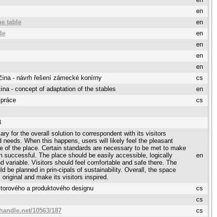
en
he table
en
de
en
en
en
en
ina - návrh řešení zámecké konírny
cs
ina - concept of adaptation of the stables
en
 práce
cs
8
ary for the overall solution to correspondent with its visitors
 needs. When this happens, users will likely feel the pleasant
 of the place. Certain standards are necessary to be met to make
on successful. The place should be easily accessible, logically
en
d variable. Visitors should feel comfortable and safe there. The
d be planned in prin-cipals of sustainability. Overall, the space
 original and make its visitors inspired.
storového a produktového designu
cs
cs
.handle.net/10563/187
cs