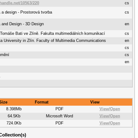
.handle.net/10563/220
cs
 a design - Prostorová tvorba
cs
 and Design - 3D Design
en
 Tomáše Bati ve Zlíně. Fakulta multimediálních komunikací
cs
 University in Zlín. Faculty of Multimedia Communications
en
cs
umění
cs
en
1
Size
Format
View
8.398Mb
PDF
View/
Open
64.5Kb
Microsoft Word
View/
Open
724.0Kb
PDF
View/
Open
Collection(s)