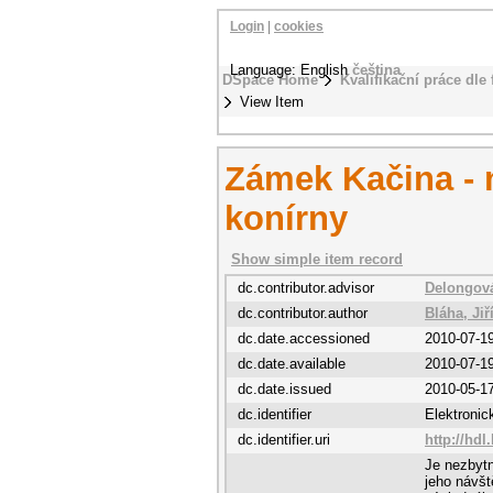
Login
|
cookies
Language: English
čeština
DSpace Home
Kvalifikační práce dle 
View Item
Zámek Kačina - 
konírny
Show simple item record
dc.contributor.advisor
Delongová
dc.contributor.author
Bláha, Jiř
dc.date.accessioned
2010-07-1
dc.date.available
2010-07-1
dc.date.issued
2010-05-1
dc.identifier
Elektroni
dc.identifier.uri
http://hdl
Je nezbytn
jeho návšt