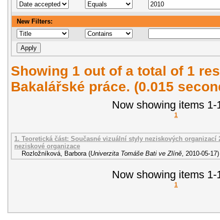
New Filters:
Showing 1 out of a total of 1 res
Bakalářské práce. (0.015 secon
Now showing items 1-1
1
1. Teoretická část: Současné vizuální styly neziskových organizací 2
neziskové organizace
Rozložníková, Barbora
(
Univerzita Tomáše Bati ve Zlíně
,
2010-05-17
)
Now showing items 1-1
1