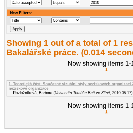
New Filters:
Showing 1 out of a total of 1 res
Bakalářské práce. (0.014 secon
Now showing items 1-1
1
1. Teoretická část: Současné vizuální styly neziskových organizací 2
neziskové organizace
Rozložníková, Barbora
(
Univerzita Tomáše Bati ve Zlíně
,
2010-05-17
)
Now showing items 1-1
1