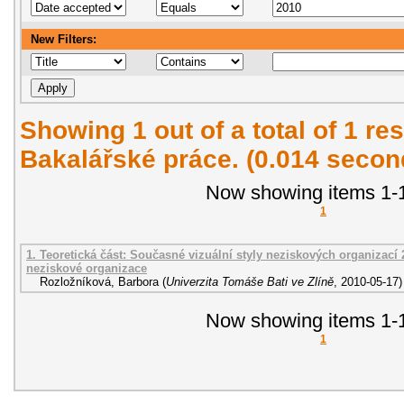
New Filters:
Showing 1 out of a total of 1 res
Bakalářské práce. (0.014 secon
Now showing items 1-1
1
1. Teoretická část: Současné vizuální styly neziskových organizací 2
neziskové organizace
Rozložníková, Barbora
(
Univerzita Tomáše Bati ve Zlíně
,
2010-05-17
)
Now showing items 1-1
1