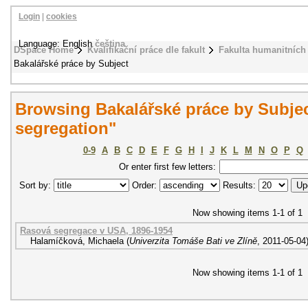
Login
|
cookies
Language: English
čeština
DSpace Home
Kvalifikační práce dle fakult
Fakulta humanitních 
Bakalářské práce by Subject
Browsing Bakalářské práce by Subjec
segregation"
0-9
A
B
C
D
E
F
G
H
I
J
K
L
M
N
O
P
Q
Or enter first few letters:
Sort by:
Order:
Results:
Now showing items 1-1 of 1
Rasová segregace v USA, 1896-1954
Halamíčková, Michaela
(
Univerzita Tomáše Bati ve Zlíně
,
2011-05-04
Now showing items 1-1 of 1