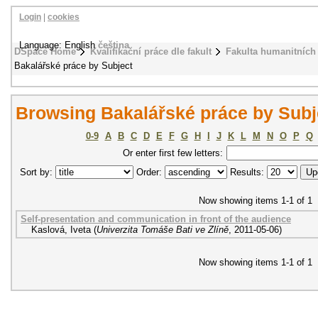
Login
|
cookies
Language: English
čeština
DSpace Home
Kvalifikační práce dle fakult
Fakulta humanitních 
Bakalářské práce by Subject
Browsing Bakalářské práce by Subj
0-9
A
B
C
D
E
F
G
H
I
J
K
L
M
N
O
P
Q
Or enter first few letters:
Sort by:
Order:
Results:
Now showing items 1-1 of 1
Self-presentation and communication in front of the audience
Kaslová, Iveta
(
Univerzita Tomáše Bati ve Zlíně
,
2011-05-06
)
Now showing items 1-1 of 1