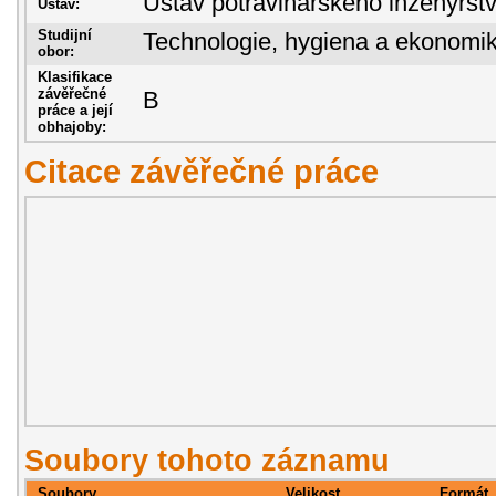
Ústav potravinářského inženýrst
Ústav:
Studijní
Technologie, hygiena a ekonomik
obor:
Klasifikace
závěřečné
B
práce a její
obhajoby:
Citace závěřečné práce
Soubory tohoto záznamu
Soubory
Velikost
Formát