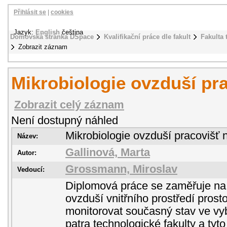
Přihlásit se
|
cookies
Jazyk:
English
čeština
Domovská stránka DSpace
Kvalifikační práce dle fakult
Fakulta 
Zobrazit záznam
Mikrobiologie ovzduší pr
Zobrazit celý záznam
Není dostupný náhled
Mikrobiologie ovzduší pracovišť
Název:
Gallinová, Marta
Autor:
Grossmann, Miroslav
Vedoucí:
Diplomová práce se zaměřuje na 
ovzduší vnitřního prostředí prost
monitorovat současný stav ve vy
patra technologické fakulty a tyt