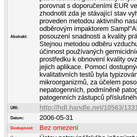
porovnat s doporučeními EUR v
zhodnotit zda je stávající stav vy
proveden metodou aktivního nas
odběrovým impaktorem Sampl"Air.
posouzení snadnosti a kvality prá
Abstrakt:
Stejnou metodou odběru vzduchu
účinnost používaných germicidníc
prostředku k obnovení kvality ovz
jejich aplikace. Pomocí dostupn
kvalitativních testů byla typizov
mikroorganizmů, za účelem poso
nepatogenních, podmíněně pato
patogenních zástupců příslušnéh
http://hdl.handle.net/10563/133
URI:
2006-05-31
Datum:
Bez omezení
Dostupnost: