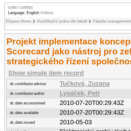
Login
|
cookies
Language: English
čeština
DSpace Home
Kvalifikační práce dle fakult
Fakulta management
Projekt implementace konce
Scorecard jako nástroj pro ze
strategického řízení společnos
Show simple item record
Tučková, Zuzana
dc.contributor.advisor
Lysáček, Petr
dc.contributor.author
2010-07-20T00:29:43Z
dc.date.accessioned
2010-07-20T00:29:43Z
dc.date.available
2010-05-03
dc.date.issued