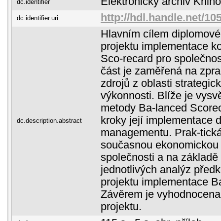
Elektronický archiv Kni
dc.identifier
http://hdl.handle.net/1
dc.identifier.uri
Hlavním cílem diplomové 
projektu implementace k
Sco-recard pro společnos
část je zaměřená na zprac
zdrojů z oblasti strategic
výkonnosti. Blíže je vysv
metody Ba-lanced Score
kroky její implementace 
dc.description.abstract
managementu. Prak-tická
současnou ekonomickou s
společnosti a na základě
jednotlivých analýz před
projektu implementace B
Závěrem je vyhodnocena 
projektu.