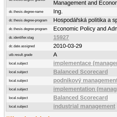
Management and Econo
Ing.
dc.thesis.degree-name
Hospodářská politika a s
dc.thesis.degree-program
Economic Policy and Adm
dc.thesis.degree-program
15927
dc.identifier.stag
2010-03-29
dc.date.assigned
A
utb.result.grade
implementace (manage
local.subject
Balanced Scorecard
local.subject
podnikový managemen
local.subject
implementation (mana
local.subject
Balanced Scorecard
local.subject
industrial management
local.subject