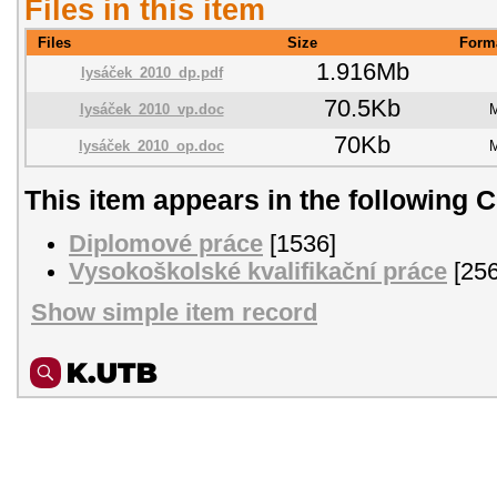
Files in this item
Files
Size
Form
1.916Mb
lysáček_2010_dp.pdf
70.5Kb
lysáček_2010_vp.doc
M
70Kb
lysáček_2010_op.doc
M
This item appears in the following C
Diplomové práce
[1536]
Vysokoškolské kvalifikační práce
[256
Show simple item record