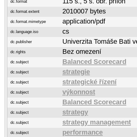
115 s., 5 s. obr. příloh
dc.format
2010007 bytes
dc.format.extent
application/pdf
dc.format.mimetype
cs
dc.language.iso
Univerzita Tomáše Bati v
dc.publisher
Bez omezení
dc.rights
Balanced Scorecard
dc.subject
strategie
dc.subject
strategické řízení
dc.subject
výkonnost
dc.subject
Balanced Scorecard
dc.subject
strategy
dc.subject
strategy management
dc.subject
performance
dc.subject