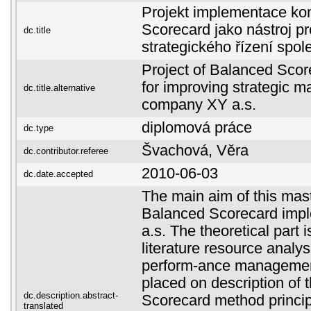
Projekt implementace k
Scorecard jako nástroj pr
dc.title
strategického řízení spol
Project of Balanced Scor
for improving strategic 
dc.title.alternative
company XY a.s.
diplomová práce
dc.type
Švachová, Věra
dc.contributor.referee
2010-06-03
dc.date.accepted
The main aim of this mast
Balanced Scorecard impl
a.s. The theoretical part 
literature resource analys
perform-ance managemen
placed on description of
dc.description.abstract-
Scorecard method princip
translated