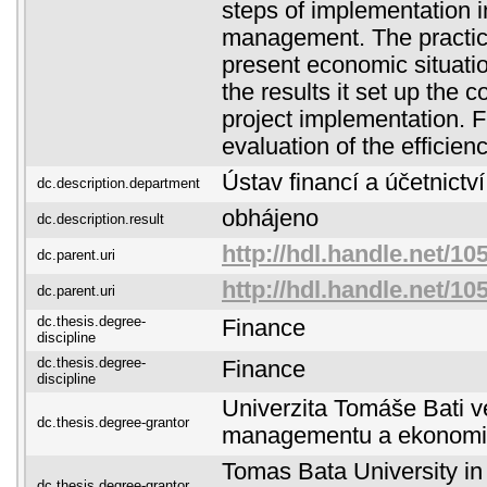
steps of implementation 
management. The practica
present economic situatio
the results it set up the 
project implementation. F
evaluation of the efficienc
Ústav financí a účetnictví
dc.description.department
obhájeno
dc.description.result
http://hdl.handle.net/10
dc.parent.uri
http://hdl.handle.net/10
dc.parent.uri
dc.thesis.degree-
Finance
discipline
dc.thesis.degree-
Finance
discipline
Univerzita Tomáše Bati ve
dc.thesis.degree-grantor
managementu a ekonomi
Tomas Bata University in 
dc.thesis.degree-grantor