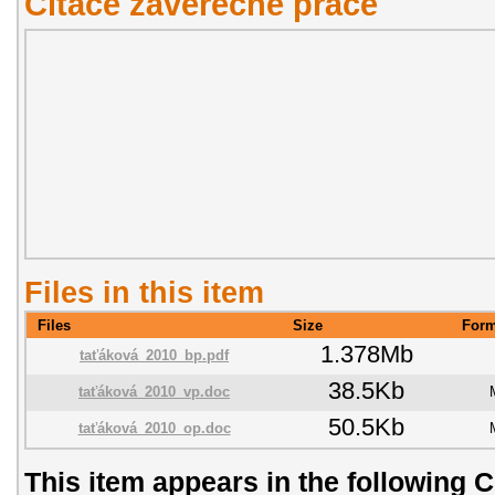
Citace závěřečné práce
Files in this item
Files
Size
Form
1.378Mb
taťáková_2010_bp.pdf
38.5Kb
taťáková_2010_vp.doc
50.5Kb
taťáková_2010_op.doc
This item appears in the following C