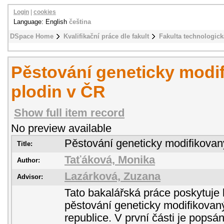
Login
|
cookies
Language: English
čeština
DSpace Home
Kvalifikační práce dle fakult
Fakulta technologick
Pěstování geneticky modi
plodin v ČR
Show full item record
No preview available
Pěstování geneticky modifikovan
Title:
Taťáková, Monika
Author:
Lazárková, Zuzana
Advisor:
Tato bakalářská práce poskytuje 
pěstování geneticky modifikovan
republice. V první části je popsán