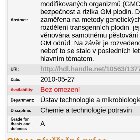
modifikovaných organizmů (GMO) 
bezpečnost a rizika GM plodin. D
zaměřena na metody genetických
Abstract:
rozdělení transgenních plodin, jej
věnována samotnému pěstování a
GM odrůd. Na závěr je rozvedeno
neboť to se stalo v posledních l
hlavním tématem.
http://hdl.handle.net/10563/137
URI:
2010-05-27
Date:
Bez omezení
Availability:
Ústav technologie a mikrobiologi
Department:
Chemie a technologie potravin
Discipline:
Grade for
A
thesis and
defense: