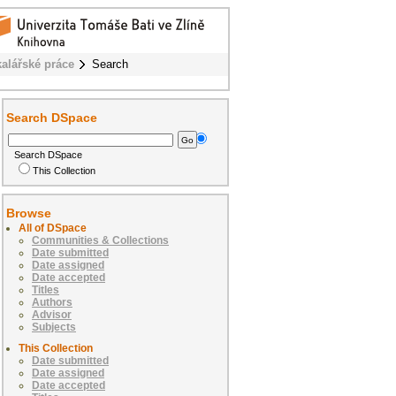
alářské práce
Search
Search DSpace
Search DSpace
This Collection
Browse
All of DSpace
Communities & Collections
Date submitted
Date assigned
Date accepted
Titles
Authors
Advisor
Subjects
This Collection
Date submitted
Date assigned
Date accepted