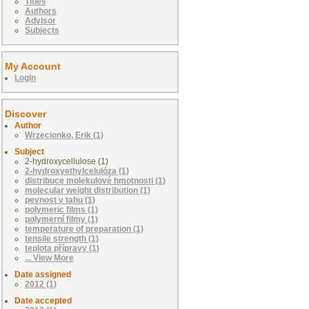
Titles
Authors
Advisor
Subjects
My Account
Login
Discover
Author
Wrzecionko, Erik (1)
Subject
2-hydroxycellulose (1)
2-hydroxyethylcelulóza (1)
distribuce molekulové hmotnosti (1)
molecular weight distribution (1)
pevnost v tahu (1)
polymeric films (1)
polymerní filmy (1)
temperature of preparation (1)
tensile strength (1)
teplota přípravy (1)
... View More
Date assigned
2012 (1)
Date accepted