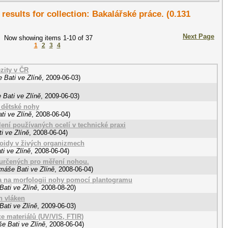
 results for collection: Bakalářské práce. (0.131
Next Page
Now showing items 1-10 of 37
1
2
3
4
zity v ČR
 Bati ve Zlíně
,
2009-06-03
)
 Bati ve Zlíně
,
2009-06-03
)
j dětské nohy
ti ve Zlíně
,
2008-06-04
)
lení používaných ocelí v technické praxi
i ve Zlíně
,
2008-06-04
)
loidy v živých organizmech
i ve Zlíně
,
2008-06-04
)
 určených pro měření nohou.
máše Bati ve Zlíně
,
2008-06-04
)
í a na morfologii nohy pomocí plantogramu
Bati ve Zlíně
,
2008-08-20
)
h vláken
Bati ve Zlíně
,
2009-06-03
)
e materiálů (UV/VIS, FTIR)
e Bati ve Zlíně
,
2008-06-04
)