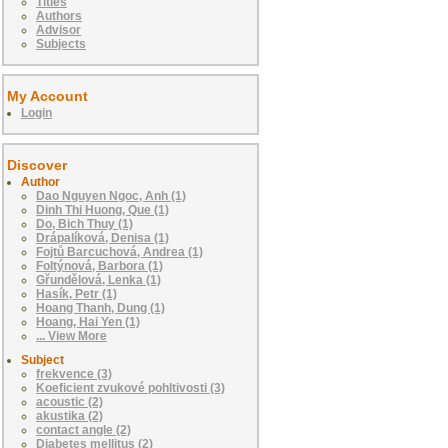
Titles
Authors
Advisor
Subjects
My Account
Login
Discover
Author
Dao Nguyen Ngoc, Anh (1)
Dinh Thi Huong, Que (1)
Do, Bich Thuy (1)
Drápalíková, Denisa (1)
Fojtů Barcuchová, Andrea (1)
Foltýnová, Barbora (1)
Gřundělová, Lenka (1)
Hasík, Petr (1)
Hoang Thanh, Dung (1)
Hoang, Hai Yen (1)
... View More
Subject
frekvence (3)
Koeficient zvukové pohltivosti (3)
acoustic (2)
akustika (2)
contact angle (2)
Diabetes mellitus (2)