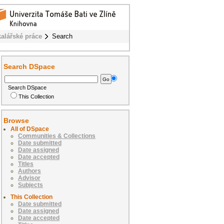
alářské práce
Search
Search DSpace
Search DSpace
This Collection
Browse
All of DSpace
Communities & Collections
Date submitted
Date assigned
Date accepted
Titles
Authors
Advisor
Subjects
This Collection
Date submitted
Date assigned
Date accepted