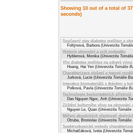
Showing 10 out of a total of 37
seconds)
Současný stav diabetes mellitus a obe
Foltýnová, Barbora
(
Univerzita Tomáše
Historie obouvání a vzik podpatku
Hyblerová, Monika
(
Univerzita Tomáše
Vliv diabetes mellitus na zdravý vývo
Hoang, Hai Yen
(
Univerzita Tomáše Ba
Charakterizace složení a typové rozdě
Jurková, Lucie
(
Univerzita Tomáše Bat
Interakce biomateriálů s tkáněmi a ko
Polková, Pavla
(
Univerzita Tomáše Bat
Technologie bezkontaktních přístrojů
Dao Nguyen Ngoc, Anh
(
Univerzita To
Zjištění kulturního vlivu na obouván
Nguyen Le, Quan
(
Univerzita Tomáše 
Měření akustických vlastností skelnýc
Otruba, Bronislav
(
Univerzita Tomáše 
Spektroskopické metody charakterizac
Michalčáková, Iveta
(
Univerzita Tomáš