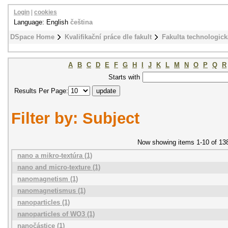
Login
|
cookies
Language: English
čeština
DSpace Home
Kvalifikační práce dle fakult
Fakulta technologick
A
B
C
D
E
F
G
H
I
J
K
L
M
N
O
P
Q
R
Starts with
Results Per Page:
Filter by: Subject
Now showing items 1-10 of 13
nano a mikro-textúra (1)
nano and micro-texture (1)
nanomagnetism (1)
nanomagnetismus (1)
nanoparticles (1)
nanoparticles of WO3 (1)
nanočástice (1)