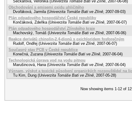
Sečkářová, Veronika
(
Univerzita Tomáše Bati ve Zlíně
,
2007-06-08
)
Obchodování s emisemi oxidu uhličitého
Dvořáková, Jarmila
(
Univerzita Tomáše Bati ve Zlíně
,
2007-09-03
)
Plán odpadového hospodářství České republiky
Končáková, Zdeňka
(
Univerzita Tomáše Bati ve Zlíně
,
2007-06-07
)
Plán odpadového hospodářství Zlínského kraje
Machovský, Tomáš
(
Univerzita Tomáše Bati ve Zlíně
,
2007-06-06
)
Reakce derivátů chinolin-2,4-dionů s oxichloridem fosforečným
Rudolf, Ondřej
(
Univerzita Tomáše Bati ve Zlíně
,
2007-06-07
)
Současný stav PCB v České republice
Konečná, Zuzana
(
Univerzita Tomáše Bati ve Zlíně
,
2007-06-04
)
Technologická úprava vod na vodu pitnou
Marušincová, Hana
(
Univerzita Tomáše Bati ve Zlíně
,
2007-06-04
)
Význam, výskyt a toxické působení organických rozpouštědel na l
Tu Kim, Dung
(
Univerzita Tomáše Bati ve Zlíně
,
2007-05-28
)
Now showing items 1-12 of 12