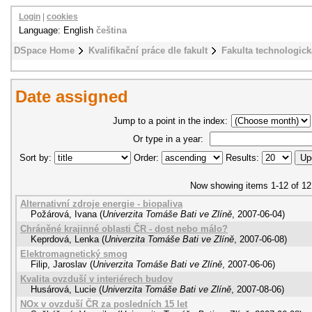
Login
|
cookies
Language: English
čeština
DSpace Home
Kvalifikační práce dle fakult
Fakulta technologick
Date assigned
Jump to a point in the index:
Or type in a year:
Sort by:
Order:
Results:
Now showing items 1-12 of 12
Alternativní zdroje energie - biopaliva
Požárová, Ivana
(
Univerzita Tomáše Bati ve Zlíně
,
2007-06-04
)
Chráněné krajinné oblasti ČR - dost nebo málo?
Keprdová, Lenka
(
Univerzita Tomáše Bati ve Zlíně
,
2007-06-08
)
Elektromagnetický smog
Filip, Jaroslav
(
Univerzita Tomáše Bati ve Zlíně
,
2007-06-06
)
Kvalita ovzduší v interiérech budov
Husárová, Lucie
(
Univerzita Tomáše Bati ve Zlíně
,
2007-08-06
)
NOx v ovzduší ČR za posledních 15 let