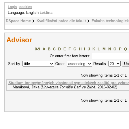
Login
|
cookies
Language: English
čeština
DSpace Home
Kvalifikační práce dle fakult
Fakulta technologick
Advisor
0-9
A
B
C
D
E
F
G
H
I
J
K
L
M
N
O
P
Q
Or enter first few letters:
Sort by:
Order:
Results:
Now showing items 1-1 of 1
Studium iontovýměnných vlastností syntetických zeolitů pro vybran
Maráková, Jitka
(
Univerzita Tomáše Bati ve Zlíně
,
2016-02-02
)
Now showing items 1-1 of 1