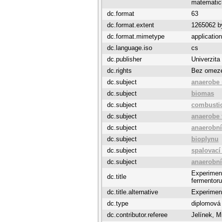
matematick
dc.format
63
dc.format.extent
1265062 b
dc.format.mimetype
application
dc.language.iso
cs
dc.publisher
Univerzita
dc.rights
Bez omez
dc.subject
anaerobe 
dc.subject
biomas
dc.subject
combustio
dc.subject
anaerobe 
dc.subject
anaerobní
dc.subject
bioplynu
dc.subject
spalovací
dc.subject
anaerobní
Experiment
dc.title
fermentoru
dc.title.alternative
Experiment
dc.type
diplomová
dc.contributor.referee
Jelínek, M