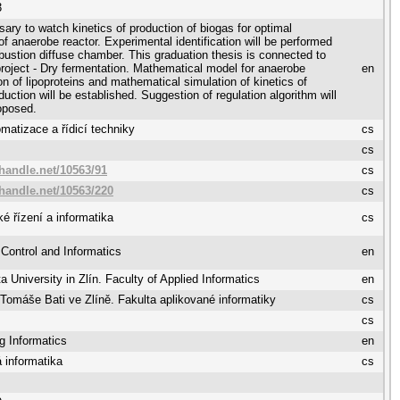
3
ssary to watch kinetics of production of biogas for optimal
of anaerobe reactor. Experimental identification will be performed
ustion diffuse chamber. This graduation thesis is connected to
oject - Dry fermentation. Mathematical model for anaerobe
en
on of lipoproteins and mathematical simulation of kinetics of
uction will be established. Suggestion of regulation algorithm will
oposed.
matizace a řídicí techniky
cs
cs
.handle.net/10563/91
cs
.handle.net/10563/220
cs
é řízení a informatika
cs
Control and Informatics
en
 University in Zlín. Faculty of Applied Informatics
en
 Tomáše Bati ve Zlíně. Fakulta aplikované informatiky
cs
cs
g Informatics
en
 informatika
cs