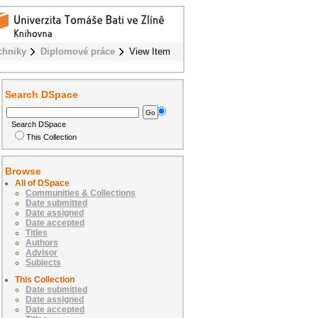
chniky
Diplomové práce
View Item
Search DSpace
Search DSpace
This Collection
Browse
All of DSpace
Communities & Collections
Date submitted
Date assigned
Date accepted
Titles
Authors
Advisor
Subjects
This Collection
Date submitted
Date assigned
Date accepted