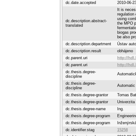
dc.date.accepted
2010-06-2
It is nece
regulation 
using comb
dc.description.abstract-
the MPO pr
translated
fermentati
biogas prod
be also pr
dc.description.department
Ústav auto
dc.description.result
obhájeno
dc.parent.uri
http://hdl
dc.parent.uri
http://hdl
dc.thesis.degree-
Automatick
discipline
dc.thesis.degree-
Automatic 
discipline
dc.thesis.degree-grantor
Tomas Bata
dc.thesis.degree-grantor
Univerzita
dc.thesis.degree-name
Ing.
dc.thesis.degree-program
Engineerin
dc.thesis.degree-program
Inženýrská
dc.identifier.stag
15258