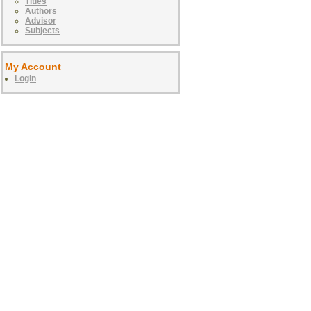
Titles
Authors
Advisor
Subjects
My Account
Login