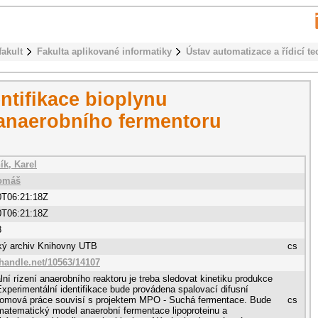
fakult
Fakulta aplikované informatiky
Ústav automatizace a řídicí te
ntifikace bioplynu
anaerobního fermentoru
k, Karel
Tomáš
0T06:21:18Z
0T06:21:18Z
8
cký archiv Knihovny UTB
cs
.handle.net/10563/14107
lní rízení anaerobního reaktoru je treba sledovat kinetiku produkce
Experimentální identifikace bude provádena spalovací difusní
plomová práce souvisí s projektem MPO - Suchá fermentace. Bude
cs
atematický model anaerobní fermentace lipoproteinu a