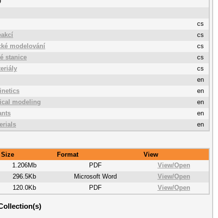
9
cs
eakcí
cs
cké modelování
cs
é stanice
cs
eriály
cs
en
inetics
en
ical modeling
en
ants
en
erials
en
Size
Format
View
1.206Mb
PDF
View/
Open
296.5Kb
Microsoft Word
View/
Open
120.0Kb
PDF
View/
Open
Collection(s)