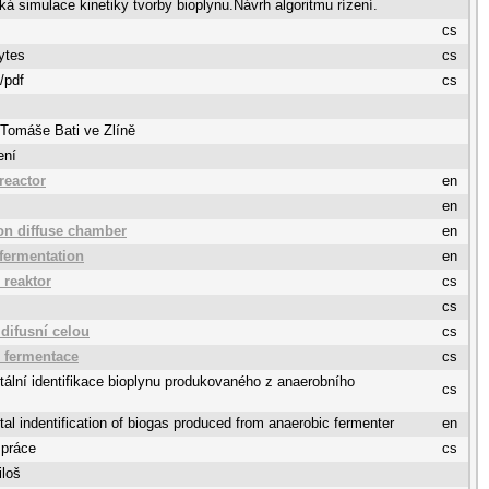
á simulace kinetiky tvorby bioplynu.Návrh algoritmu rízení.
cs
ytes
cs
/pdf
cs
 Tomáše Bati ve Zlíně
ení
reactor
en
en
n diffuse chamber
en
fermentation
en
 reaktor
cs
cs
 difusní celou
cs
 fermentace
cs
ální identifikace bioplynu produkovaného z anaerobního
cs
al indentification of biogas produced from anaerobic fermenter
en
 práce
cs
iloš