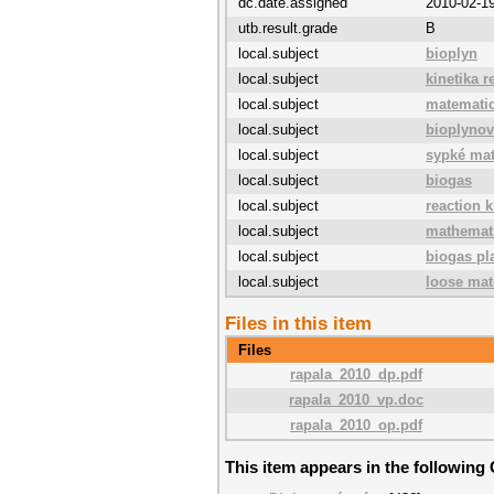
dc.date.assigned
2010-02-1
utb.result.grade
B
local.subject
bioplyn
local.subject
kinetika r
local.subject
matemati
local.subject
bioplynov
local.subject
sypké mat
local.subject
biogas
local.subject
reaction k
local.subject
mathemat
local.subject
biogas pl
local.subject
loose mat
Files in this item
Files
rapala_2010_dp.pdf
rapala_2010_vp.doc
rapala_2010_op.pdf
This item appears in the following 