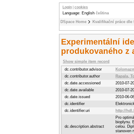
Login
|
cookies
Language: English
čeština
DSpace Home
Kvalifikační práce dle 
Experimentální ide
produkovaného z 
Show simple item record
dc.contributor.advisor
Kolomazní
dc.contributor.author
Rapala, 
dc.date.accessioned
2010-07-2
dc.date.available
2010-07-2
dc.date.issued
2010-06-0
dc.identifier
Elektroni
dc.identifier.uri
http://hdl
Pro optimá
bioplynu. 
dc.description.abstract
celou. Di
stanoven m