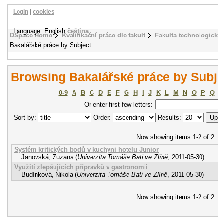
Login
|
cookies
Language: English
čeština
DSpace Home
Kvalifikační práce dle fakult
Fakulta technologick
Bakalářské práce by Subject
Browsing Bakalářské práce by Sub
0-9
A
B
C
D
E
F
G
H
I
J
K
L
M
N
O
P
Q
Or enter first few letters:
Sort by:
Order:
Results:
Now showing items 1-2 of 2
Systém kritických bodů v kuchyni hotelu Junior
Janovská, Zuzana
(
Univerzita Tomáše Bati ve Zlíně
,
2011-05-30
)
Využití zlepšujících přípravků v gastronomii
Budínková, Nikola
(
Univerzita Tomáše Bati ve Zlíně
,
2011-05-30
)
Now showing items 1-2 of 2