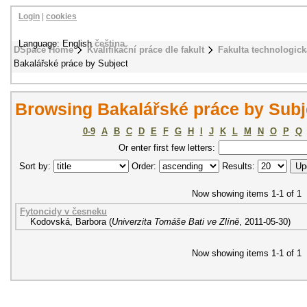
Login
|
cookies
Language: English
čeština
DSpace Home
Kvalifikační práce dle fakult
Fakulta technologick
Bakalářské práce by Subject
Browsing Bakalářské práce by Subje
0-9
A
B
C
D
E
F
G
H
I
J
K
L
M
N
O
P
Q
Or enter first few letters:
Sort by:
Order:
Results:
Now showing items 1-1 of 1
Fytoncidy v česneku
Kodovská, Barbora
(
Univerzita Tomáše Bati ve Zlíně
,
2011-05-30
)
Now showing items 1-1 of 1