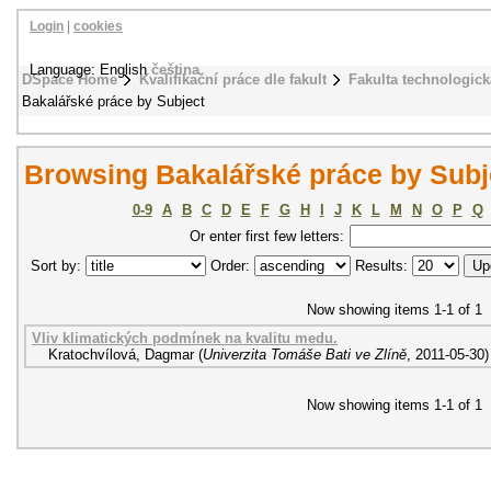
Login
|
cookies
Language: English
čeština
DSpace Home
Kvalifikační práce dle fakult
Fakulta technologick
Bakalářské práce by Subject
Browsing Bakalářské práce by Subje
0-9
A
B
C
D
E
F
G
H
I
J
K
L
M
N
O
P
Q
Or enter first few letters:
Sort by:
Order:
Results:
Now showing items 1-1 of 1
Vliv klimatických podmínek na kvalitu medu.
Kratochvílová, Dagmar
(
Univerzita Tomáše Bati ve Zlíně
,
2011-05-30
)
Now showing items 1-1 of 1