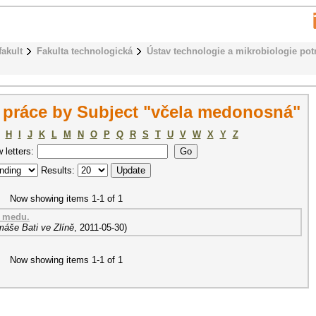
fakult
Fakulta technologická
Ústav technologie a mikrobiologie pot
 práce by Subject "včela medonosná"
H
I
J
K
L
M
N
O
P
Q
R
S
T
U
V
W
X
Y
Z
w letters:
Results:
Now showing items 1-1 of 1
u medu.
máše Bati ve Zlíně
,
2011-05-30
)
Now showing items 1-1 of 1