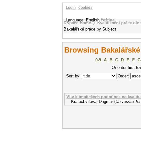
Login
|
cookies
Language: English
čeština
DSpace Home
Kvalifikační práce dle 
Bakalářské práce by Subject
Browsing Bakalářské
0-9
A
B
C
D
E
F
G
Or enter first fe
Sort by:
Order:
Vliv klimatických podmínek na kvalit
Kratochvílová, Dagmar
(
Univerzita To