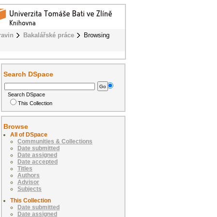
ravin
Bakalářské práce
Browsing
Search DSpace
Search DSpace
This Collection
Browse
All of DSpace
Communities & Collections
Date submitted
Date assigned
Date accepted
Titles
Authors
Advisor
Subjects
This Collection
Date submitted
Date assigned