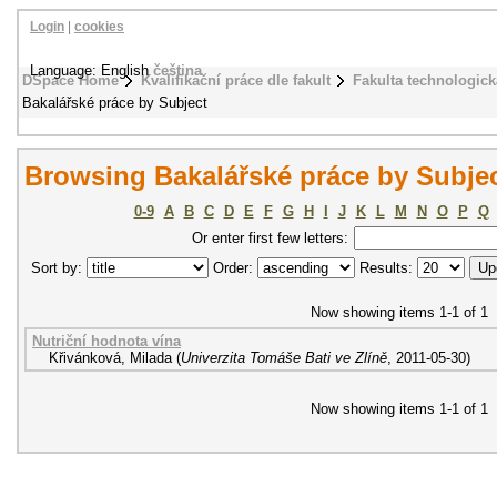
Login
|
cookies
Language: English
čeština
DSpace Home
Kvalifikační práce dle fakult
Fakulta technologick
Bakalářské práce by Subject
Browsing Bakalářské práce by Subjec
0-9
A
B
C
D
E
F
G
H
I
J
K
L
M
N
O
P
Q
Or enter first few letters:
Sort by:
Order:
Results:
Now showing items 1-1 of 1
Nutriční hodnota vína
Křivánková, Milada
(
Univerzita Tomáše Bati ve Zlíně
,
2011-05-30
)
Now showing items 1-1 of 1