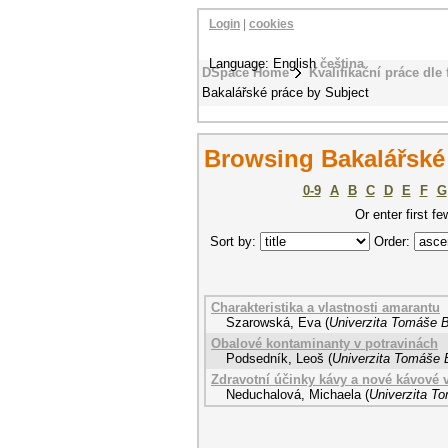
Login
|
cookies
Language: English
čeština
DSpace Home
Kvalifikační práce dle 
Bakalářské práce by Subject
Browsing Bakalářské 
0-9
A
B
C
D
E
F
G
Or enter first fe
Sort by:
Order:
Charakteristika a vlastnosti amarantu
Szarowská, Eva
(
Univerzita Tomáše B
Obalové kontaminanty v potravinách
Podsedník, Leoš
(
Univerzita Tomáše B
Zdravotní účinky kávy a nové kávové 
Neduchalová, Michaela
(
Univerzita To