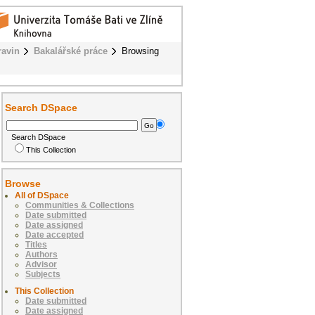
ravin
Bakalářské práce
Browsing
Search DSpace
Search DSpace
This Collection
Browse
All of DSpace
Communities & Collections
Date submitted
Date assigned
Date accepted
Titles
Authors
Advisor
Subjects
This Collection
Date submitted
Date assigned