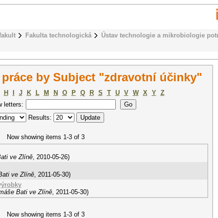
fakult
Fakulta technologická
Ústav technologie a mikrobiologie pot
práce by Subject "zdravotní účinky"
H
I
J
K
L
M
N
O
P
Q
R
S
T
U
V
W
X
Y
Z
w letters:
Results:
Now showing items 1-3 of 3
ati ve Zlíně
,
2010-05-26
)
ati ve Zlíně
,
2011-05-30
)
výrobky
máše Bati ve Zlíně
,
2011-05-30
)
Now showing items 1-3 of 3