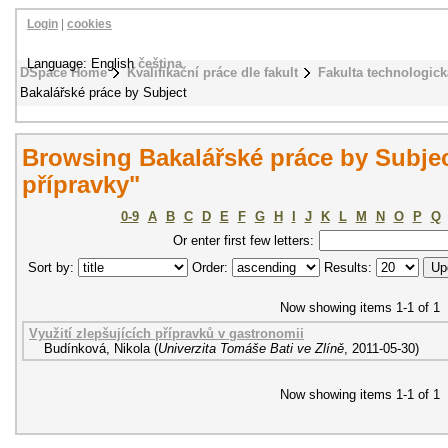
Login
|
cookies
Language: English
čeština
DSpace Home
Kvalifikační práce dle fakult
Fakulta technologick
Bakalářské práce by Subject
Browsing Bakalářské práce by Subject
přípravky"
0-9
A
B
C
D
E
F
G
H
I
J
K
L
M
N
O
P
Q
Or enter first few letters:
Sort by:
Order:
Results:
Now showing items 1-1 of 1
Využití zlepšujících přípravků v gastronomii
Budínková, Nikola
(
Univerzita Tomáše Bati ve Zlíně
,
2011-05-30
)
Now showing items 1-1 of 1