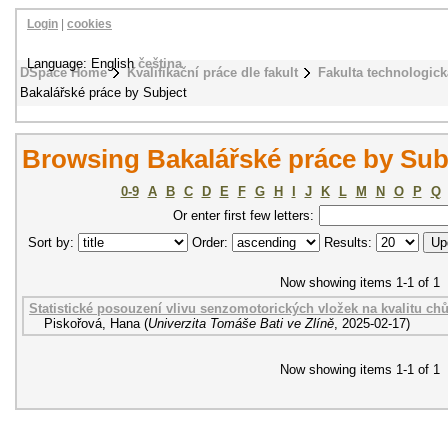
Login
|
cookies
Language: English
čeština
DSpace Home
Kvalifikační práce dle fakult
Fakulta technologick
Bakalářské práce by Subject
Browsing Bakalářské práce by Subj
0-9
A
B
C
D
E
F
G
H
I
J
K
L
M
N
O
P
Q
Or enter first few letters:
Sort by:
Order:
Results:
Now showing items 1-1 of 1
Statistické posouzení vlivu senzomotorických vložek na kvalitu ch
Piskořová, Hana
(
Univerzita Tomáše Bati ve Zlíně
,
2025-02-17
)
Now showing items 1-1 of 1