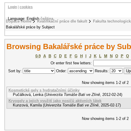
Login
|
cookies
Language: English
čeština
DSpace Home
Kvalifikační práce dle fakult
Fakulta technologick
Bakalářské práce by Subject
Browsing Bakalářské práce by Subj
0-9
A
B
C
D
E
F
G
H
I
J
K
L
M
N
O
P
Q
Or enter first few letters:
Sort by:
Order:
Results:
Now showing items 1-2 of 2
Kosmetické gely s hydratačními účinky
Pučálková, Lenka
(
Univerzita Tomáše Bati ve Zlíně
,
2012-02-24
)
Kryogely a jejich využití jako nosičů aktivních látek
Kunzová, Kamila
(
Univerzita Tomáše Bati ve Zlíně
,
2025-02-17
)
Now showing items 1-2 of 2