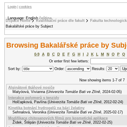
Login
|
cookies
Language: English
čeština
DSpace Home
Kvalifikační práce dle fakult
Fakulta technologick
Bakalářské práce by Subject
Browsing Bakalářské práce by Subje
0-9
A
B
C
D
E
F
G
H
I
J
K
L
M
N
O
P
Q
Or enter first few letters:
Sort by:
Order:
Results:
Now showing items 1-7 of 7
Alginátové tkáňové nosiče
Matyóová, Vivianna
(
Univerzita Tomáše Bati ve Zlíně
,
2024-02-05
)
Interakce polymerů s tenzidy
Holčapková, Pavlína
(
Univerzita Tomáše Bati ve Zlíně
,
2012-02-24
)
Kinetika botnání hydrogelů na bázi želatiny
Sehnalová, Veronika
(
Univerzita Tomáše Bati ve Zlíně
,
2025-02-17
)
Modifikace chitosanových filmů pro kosmetické aplikace
Žídek, Štěpán
(
Univerzita Tomáše Bati ve Zlíně
,
2022-02-25
)