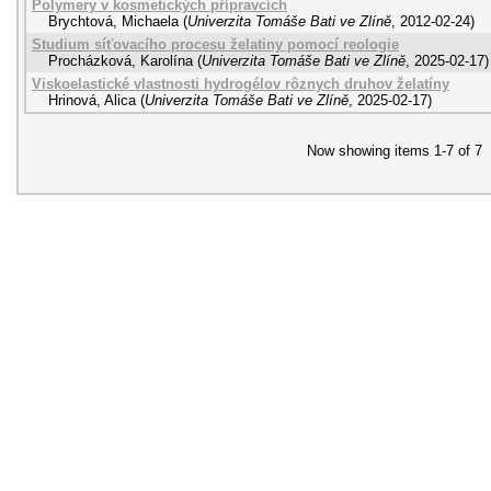
Polymery v kosmetických přípravcích
Brychtová, Michaela
(
Univerzita Tomáše Bati ve Zlíně
,
2012-02-24
)
Studium síťovacího procesu želatiny pomocí reologie
Procházková, Karolína
(
Univerzita Tomáše Bati ve Zlíně
,
2025-02-17
)
Viskoelastické vlastnosti hydrogélov rôznych druhov želatíny
Hrinová, Alica
(
Univerzita Tomáše Bati ve Zlíně
,
2025-02-17
)
Now showing items 1-7 of 7