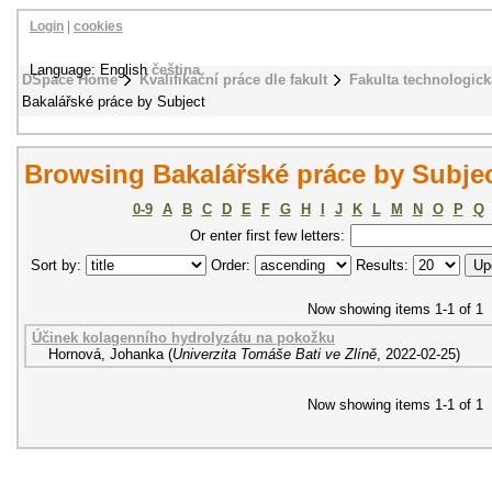
Login
|
cookies
Language: English
čeština
DSpace Home
Kvalifikační práce dle fakult
Fakulta technologick
Bakalářské práce by Subject
Browsing Bakalářské práce by Subjec
0-9
A
B
C
D
E
F
G
H
I
J
K
L
M
N
O
P
Q
Or enter first few letters:
Sort by:
Order:
Results:
Now showing items 1-1 of 1
Účinek kolagenního hydrolyzátu na pokožku
Hornová, Johanka
(
Univerzita Tomáše Bati ve Zlíně
,
2022-02-25
)
Now showing items 1-1 of 1