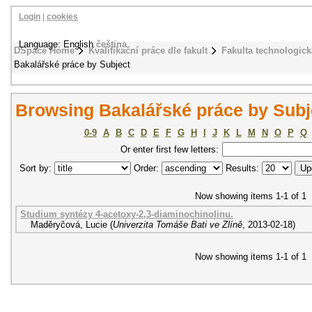
Login
|
cookies
Language: English
čeština
DSpace Home
Kvalifikační práce dle fakult
Fakulta technologick
Bakalářské práce by Subject
Browsing Bakalářské práce by Subje
0-9
A
B
C
D
E
F
G
H
I
J
K
L
M
N
O
P
Q
Or enter first few letters:
Sort by:
Order:
Results:
Now showing items 1-1 of 1
Studium syntézy 4-acetoxy-2,3-diaminochinolinu.
Maděryčová, Lucie
(
Univerzita Tomáše Bati ve Zlíně
,
2013-02-18
)
Now showing items 1-1 of 1