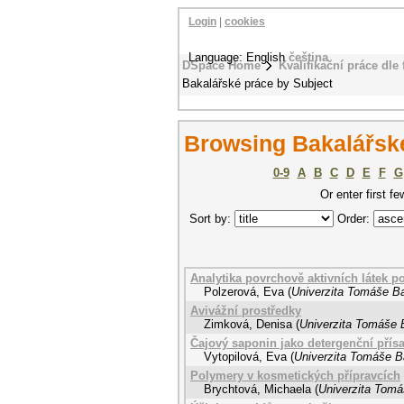
Login
|
cookies
Language: English
čeština
DSpace Home
Kvalifikační práce dle 
Bakalářské práce by Subject
Browsing Bakalářské
0-9
A
B
C
D
E
F
G
Or enter first fe
Sort by:
Order:
Analytika povrchově aktivních látek 
Polzerová, Eva
(
Univerzita Tomáše Ba
Avivážní prostředky
Zimková, Denisa
(
Univerzita Tomáše B
Čajový saponin jako detergenční přís
Vytopilová, Eva
(
Univerzita Tomáše Ba
Polymery v kosmetických přípravcích
Brychtová, Michaela
(
Univerzita Tomá