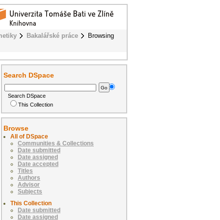
metiky
Bakalářské práce
Browsing
Search DSpace
Search DSpace
This Collection
Browse
All of DSpace
Communities & Collections
Date submitted
Date assigned
Date accepted
Titles
Authors
Advisor
Subjects
This Collection
Date submitted
Date assigned