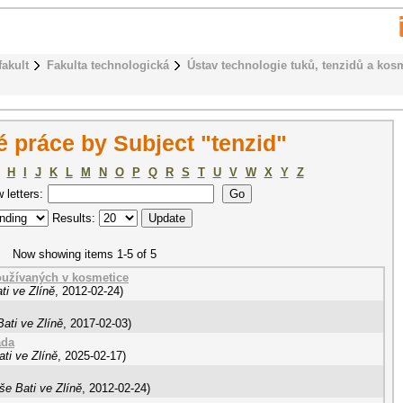
fakult
Fakulta technologická
Ústav technologie tuků, tenzidů a kos
 práce by Subject "tenzid"
H
I
J
K
L
M
N
O
P
Q
R
S
T
U
V
W
X
Y
Z
w letters:
Results:
Now showing items 1-5 of 5
používaných v kosmetice
ti ve Zlíně
,
2012-02-24
)
ati ve Zlíně
,
2017-02-03
)
ada
ti ve Zlíně
,
2025-02-17
)
še Bati ve Zlíně
,
2012-02-24
)