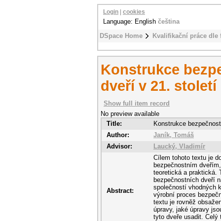
Login
|
cookies
Language: English
čeština
DSpace Home
Kvalifikační práce dle 
Konstrukce bezpe
dveří v 21. století
Show full item record
No preview available
Title:
Konstrukce bezpečnostní
Author:
Janík, Tomáš
Advisor:
Laucký, Vladimír
Cílem tohoto textu je 
bezpečnostním dveřím, a
teoretická a praktická.
bezpečnostních dveří na
společností vhodných k
Abstract:
výrobní proces bezpečn
textu je rovněž obsaž
úpravy, jaké úpravy js
tyto dveře usadit. Celý