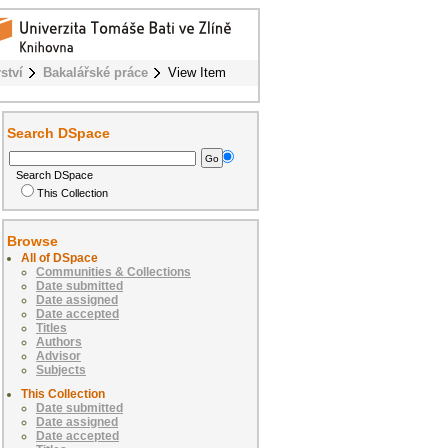
ství
Bakalářské práce
View Item
Search DSpace
Search DSpace
This Collection
Browse
All of DSpace
Communities & Collections
Date submitted
Date assigned
Date accepted
Titles
Authors
Advisor
Subjects
This Collection
Date submitted
Date assigned
Date accepted