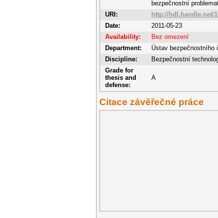
bezpečnostní problemat
URI:
http://hdl.handle.net/
Date:
2011-05-23
Availability:
Bez omezení
Department:
Ústav bezpečnostního i
Discipline:
Bezpečnostní technolo
Grade for
thesis and
A
defense:
Citace závěřečné práce