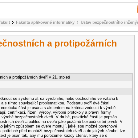
fakult
Fakulta aplikované informatiky
Ústav bezpečnostního inženýr
čnostních a protipožárních
ch a protipožárních dveří v 21. století
dotknout se systému ať už výrobního, nebo obchodního ve vztahu k
 s tímto související problematikou. Podstatu tvoří dvě části,
 Teoretická část je psána s akcentem na kritéria vedoucí k výrobě
př. certifikaci, řízení výroby, výrobní protokoly a právní formy
 výrobě bezpečnostních dveří. V druhé, praktické části je popsán
ostních dveří a pohled na dveře jako požárně bezpečnostní prvek. V
eno jakým způsobem se dveře montují, jaké jsou možné povrchové
ou potřebné před montáží bezpečnostních dveří a do jakých zárubní lze
 text je psán tak, aby mu porozuměl každý čtenář, který se o