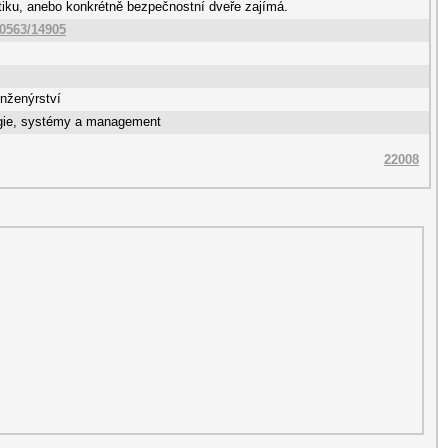
iku, anebo konkrétně bezpečnostní dveře zajímá.
10563/14905
nženýrství
gie, systémy a management
22008