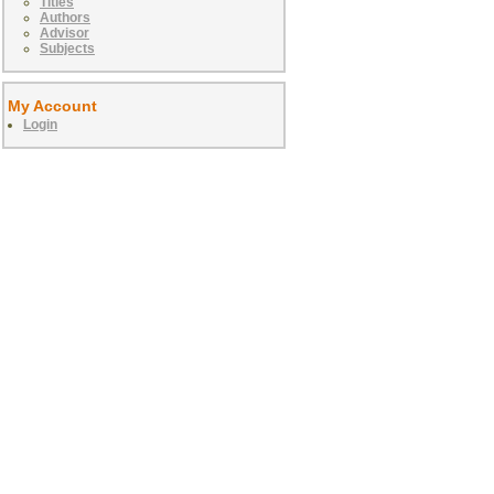
Titles
Authors
Advisor
Subjects
My Account
Login