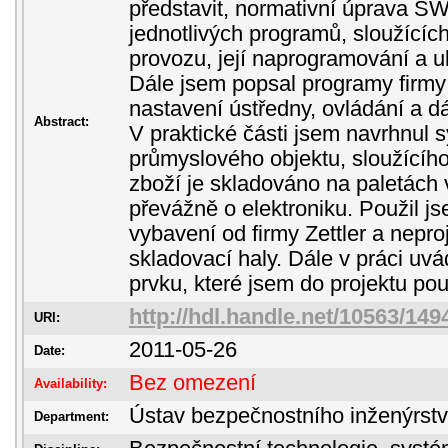
představit, normativní úprava S
jednotlivých programů, sloužícíc
provozu, její naprogramování a u
Dále jsem popsal programy firmy Z
nastavení ústředny, ovládání a dá
Abstract:
V praktické části jsem navrhnul
průmyslového objektu, sloužícího
zboží je skladováno na paletách 
převážně o elektroniku. Použil 
vybavení od firmy Zettler a nepr
skladovací haly. Dále v práci uv
prvku, které jsem do projektu použ
http://hdl.handle.net/10563/149
URI:
2011-05-26
Date:
Bez omezení
Availability:
Ústav bezpečnostního inženýrstv
Department: