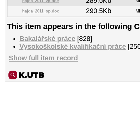
289.5Kb
hajda_2011_vp.doc
Mi
290.5Kb
hajda_2011_op.doc
Mi
This item appears in the following C
Bakalářské práce
[828]
Vysokoškolské kvalifikační práce
[256
Show full item record