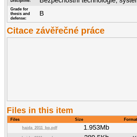
Bezpečnostní technologie, sys
Discipline:
Grade for
B
thesis and
defense:
Citace závěřečné práce
Files in this item
Files
Size
Forma
1.953Mb
hajda_2011_bp.pdf