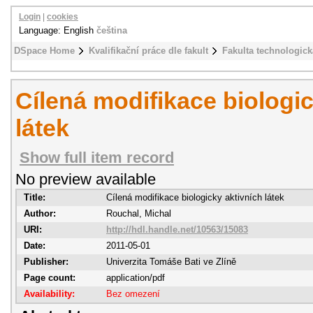
Login
|
cookies
Language: English
čeština
DSpace Home
Kvalifikační práce dle fakult
Fakulta technologick
Cílená modifikace biologic
látek
Show full item record
No preview available
Title:
Cílená modifikace biologicky aktivních látek
Author:
Rouchal, Michal
URI:
http://hdl.handle.net/10563/15083
Date:
2011-05-01
Publisher:
Univerzita Tomáše Bati ve Zlíně
Page count:
application/pdf
Availability:
Bez omezení