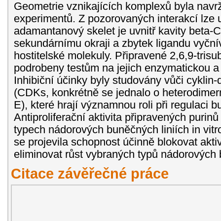
Geometrie vznikajících komplexů byla nav
experimentů. Z pozorovaných interakcí lze 
adamantanový skelet je uvnitř kavity beta-C
sekundárnímu okraji a zbytek ligandu vyční
hostitelské molekuly. Připravené 2,6,9-trisu
podrobeny testům na jejich enzymatickou a c
Inhibiční účinky byly studovány vůči cykli
(CDKs, konkrétně se jednalo o heterodime
E), které hrají významnou roli při regulaci 
Antiproliferační aktivita připravených puri
typech nádorových buněčných liniích in vitr
se projevila schopnost účinně blokovat akt
eliminovat růst vybraných typů nádorových b
Citace závěřečné práce