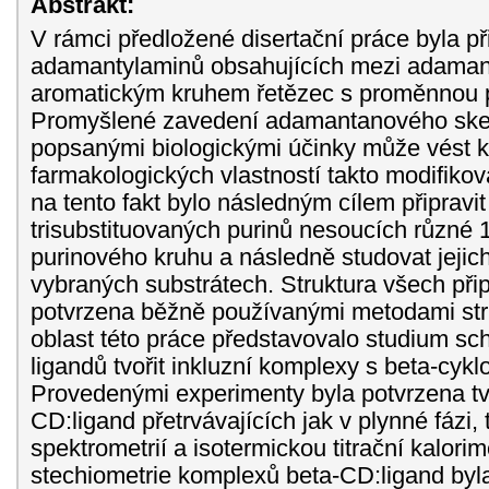
Abstrakt:
V rámci předložené disertační práce byla př
adamantylaminů obsahujících mezi adama
aromatickým kruhem řetězec s proměnnou po
Promyšlené zavedení adamantanového skelet
popsanými biologickými účinky může vést k
farmakologických vlastností takto modifiko
na tento fakt bylo následným cílem připravit 
trisubstituovaných purinů nesoucích různé
purinového kruhu a následně studovat jejich
vybraných substrátech. Struktura všech při
potvrzena běžně používanými metodami str
oblast této práce představovalo studium sc
ligandů tvořit inkluzní komplexy s beta-cyk
Provedenými experimenty byla potvrzena t
CD:ligand přetrvávajících jak v plynné fázi,
spektrometrií a isotermickou titrační kalorim
stechiometrie komplexů beta-CD:ligand byl