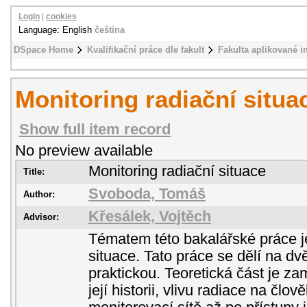
Login
|
cookies
Language: English
čeština
DSpace Home
Kvalifikační práce dle fakult
Fakulta aplikované i
Monitoring radiační situa
Show full item record
No preview available
Monitoring radiační situace
Title:
Svoboda, Tomáš
Author:
Křesálek, Vojtěch
Advisor:
Tématem této bakalářské práce je
situace. Tato práce se dělí na dvě
praktickou. Teoretická část je za
její historii, vlivu radiace na čl