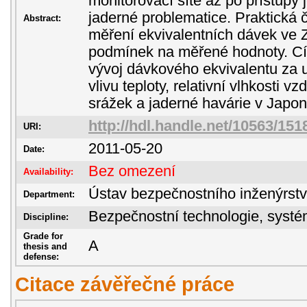
monitorovací sítě až po přístupy j
jaderné problematice. Praktická 
Abstract:
měření ekvivalentních dávek ve Zl
podmínek na měřené hodnoty. Cí
vývoj dávkového ekvivalentu za 
vlivu teploty, relativní vlhkosti 
srážek a jaderné havárie v Japo
http://hdl.handle.net/10563/151
URI:
2011-05-20
Date:
Bez omezení
Availability:
Ústav bezpečnostního inženýrstv
Department:
Bezpečnostní technologie, sys
Discipline:
Grade for
A
thesis and
defense:
Citace závěřečné práce