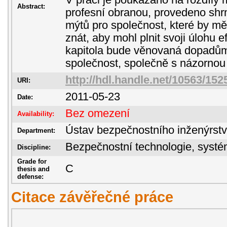
V práci je poukázáno na rozdíly
Abstract:
profesní obranou, provedeno shr
mýtů pro společnost, které by m
znát, aby mohl plnit svoji úlohu 
kapitola bude věnovaná dopadů
společnost, společně s názornou i
http://hdl.handle.net/10563/152
URI:
2011-05-23
Date:
Bez omezení
Availability:
Ústav bezpečnostního inženýrstv
Department:
Bezpečnostní technologie, sys
Discipline:
Grade for
C
thesis and
defense:
Citace závěřečné práce