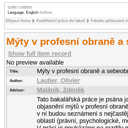
Login
|
cookies
Language: English
čeština
DSpace Home
Kvalifikační práce dle fakult
Fakulta aplikované i
Mýty v profesní obraně a
Show full item record
No preview available
Mýty v profesní obraně a sebeob
Title:
Lautier, Olivier
Author:
Maláník, Zdeněk
Advisor:
Tato bakalářská práce je psána 
objasnění mýtů v profesní obran
v ní budou seznámeni s nejčastě
oblastí (právní, psychologické, me