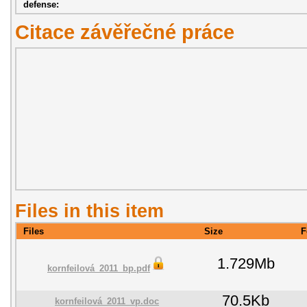
defense:
Citace závěřečné práce
Files in this item
Files
Size
F
1.729Mb
kornfeilová_2011_bp.pdf
70.5Kb
kornfeilová_2011_vp.doc