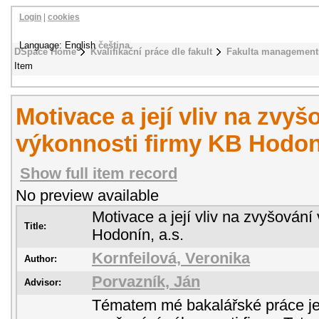
Login
|
cookies
Language: English
čeština
DSpace Home
Kvalifikační práce dle fakult
Fakulta management
Item
Motivace a její vliv na zvyš
výkonnosti firmy KB Hodoní
Show full item record
No preview available
Motivace a její vliv na zvyšování
Title:
Hodonín, a.s.
Kornfeilová, Veronika
Author:
Porvazník, Ján
Advisor:
Tématem mé bakalářské práce je M