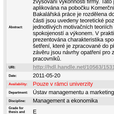
zvyšování výkonnosti firmy. Tato 
aplikována na pobočku Komerční 
Bakalářská práce je rozdělena do
části jsou uvedeny teoretické poz
jednotlivých motivačních teoriích
Abstract:
spokojeností a výkonem. V prakti
prezentována charakteristika spo
šetření, které je zpracované do 
závěru jsou návrhy opatření pro 
pracovníků.
http://hdl.handle.net/10563/153
URI:
2011-05-20
Date:
Pouze v rámci univerzity
Availability:
Ústav managementu a marketin
Department:
Management a ekonomika
Discipline:
Grade for
E
thesis and